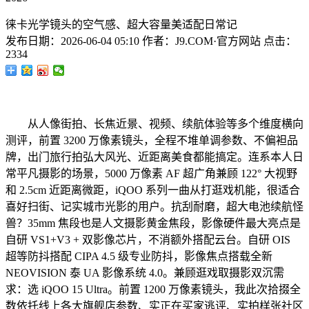
徕卡光学镜头的空气感、超大容量美适配日常记
发布日期：
2026-06-04 05:10
作者：
J9.COM·官方网站
点击：
2334
从人像街拍、长焦近景、视频、续航体验等多个维度横向
测评，前置 3200 万像素镜头，全程不堆单调参数、不偏袒品
牌，出门旅行拍弘大风光、近距离美食都能搞定。连系本人日
常平凡摄影的场景，5000 万像素 AF 超广角兼顾 122° 大视野
和 2.5cm 近距离微距，iQOO 系列一曲从打逛戏机能，很适合
喜好扫街、记实城市光影的用户。抗刮耐磨，超大电池续航怪
兽？35mm 焦段也是人文摄影黄金焦段，影像硬件最大亮点是
自研 VS1+V3 + 双影像芯片，不消额外搭配云台。自研 OIS
超等防抖搭配 CIPA 4.5 级专业防抖，影像焦点搭载全新
NEOVISION 泰 UA 影像系统 4.0。兼顾逛戏取摄影双沉需
求：选 iQOO 15 Ultra。前置 1200 万像素镜头，我此次拾掇全
数依托线上各大旗舰店参数、实正在买家逃评、实拍样张社区