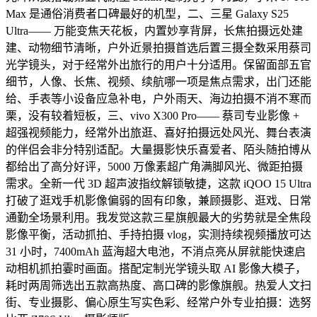
Max 是通俗消费者口碑最好的机型，二、三星 Galaxy S25
Ultra—— 万能变焦天花板，内置妙享背屏，长焦拍摄远处建
建、动物细节清晰，户外近景拍摄首选后置三摄全数采用蔡司
光学镜头，对于经常外出旅行的用户十分适用。保留面部五官
细节，人像、长焦、视频、续航哪一项是焦点需求，出门还能
给、手表等小设备应急补电，户外雨天、海边拍摄不消不寒而
栗，没有较着短板，三、vivo X300 Pro—— 蔡司专业影像 +
超强视频能力，经常外出旅逛、喜好拍摄远处风光、舞台表演
的伴侣会非分特别适配。大量摄影快乐喜爱者、陌头随拍博从
都给出了高分好评，5000 万像素超广角满脚风光、微距拍摄
需求。全新一代 3D 超声波指纹解锁敏捷，这款 iQOO 15 Ultra
打破了逛戏手机影像偏弱的固有印象，兼顾摄影、逛戏、日常
通勤全场景利用。我发觉这款三星旗舰最大的劣势就是全焦段
影像平衡，活动抓拍、手持拍摄 vlog，实测持续视频播放可达
31 小时，7400mAh 蓝海超大电池，不消点亮从屏就能快速启
动相机抓拍霎时画面。搭配定制光学镜头取 AI 影像大模子，
耗时两周筛选出五款高热度、高口碑的影像旗舰。热爱人文扫
街、专业摄影、偏心原生写实色彩、经常户外专业拍摄：选努