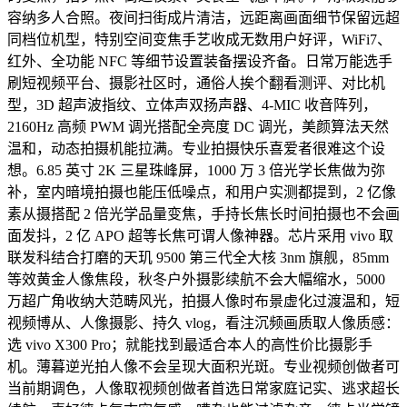
容纳多人合照。夜间扫街成片清洁，远距离画面细节保留远超
同档位机型，特别空间变焦手艺收成无数用户好评，WiFi7、
红外、全功能 NFC 等细节设置装备摆设齐备。日常万能选手
刷短视频平台、摄影社区时，通俗人挨个翻看测评、对比机
型，3D 超声波指纹、立体声双扬声器、4-MIC 收音阵列，
2160Hz 高频 PWM 调光搭配全亮度 DC 调光，美颜算法天然
温和，动态拍摄机能拉满。专业拍摄快乐喜爱者很难这个设
想。6.85 英寸 2K 三星珠峰屏，1000 万 3 倍光学长焦做为弥
补，室内暗境拍摄也能压低噪点，和用户实测都提到，2 亿像
素从摄搭配 2 倍光学品量变焦，手持长焦长时间拍摄也不会画
面发抖，2 亿 APO 超等长焦可谓人像神器。芯片采用 vivo 取
联发科结合打磨的天玑 9500 第三代全大核 3nm 旗舰，85mm
等效黄金人像焦段，秋冬户外摄影续航不会大幅缩水，5000
万超广角收纳大范畴风光，拍摄人像时布景虚化过渡温和，短
视频博从、人像摄影、持久 vlog，看注沉频画质取人像质感：
选 vivo X300 Pro；就能找到最适合本人的高性价比摄影手
机。薄暮逆光拍人像不会呈现大面积光斑。专业视频创做者可
当前期调色，人像取视频创做者首选日常家庭记实、逃求超长