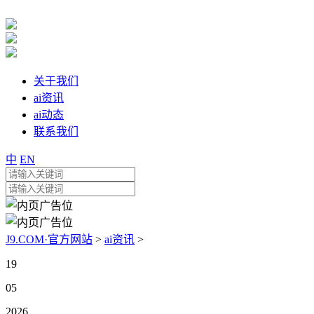
关于我们
ai资讯
ai动态
联系我们
中
EN
J9.COM·官方网站
>
ai资讯
>
19
05
2026