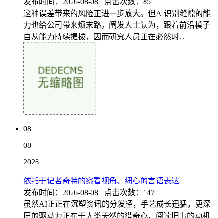
发布时间：2026-08-08 点击次数：85
这种误差带来的风险正进一步放大。但AI识别缝隙的能
力也给公司带来烦末路。阐发人士认为，跟着前沿模子
自从能力持续提拔，因而研究人员正在必然时...
08
08
2026
依托于记者奇特的察看视角、细心的言语表达
发布时间：2026-08-08 点击次数：147
虽然AI正正在沉塑资讯的分发径，手艺成长迅猛，更深
层的驱动力正在于人类天然的猎奇心，阅读旧事的动机