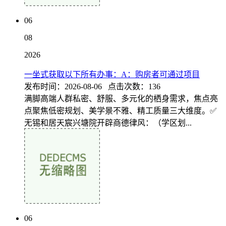
06
08
2026
一坐式获取以下所有办事：A：购房者可通过项目
发布时间：2026-08-06 点击次数：136
满脚高端人群私密、舒服、多元化的栖身需求，焦点亮
点聚焦低密规划、美学景不雅、精工质量三大维度。✅
无锡和居天宸兴塘院开辟商德律风：（学区划...
06