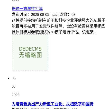
据这一志愿性打算
发布时间：2026-08-05 点击次数：63
这种提前接触机制有帮于和科技企业评估强大的AI模子
能否可能被用于发觉软件缝隙，也没有披露将采用哪些
具体目标对参取测试的AI模子进行评估。该框架...
05
08
2026
为培育新质出产力新型工业化、扶植数字中国持