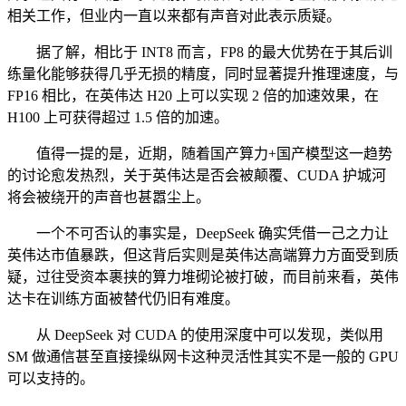
相关工作，但业内一直以来都有声音对此表示质疑。
据了解，相比于 INT8 而言，FP8 的最大优势在于其后训
练量化能够获得几乎无损的精度，同时显著提升推理速度，与
FP16 相比，在英伟达 H20 上可以实现 2 倍的加速效果，在
H100 上可获得超过 1.5 倍的加速。
值得一提的是，近期，随着国产算力+国产模型这一趋势
的讨论愈发热烈，关于英伟达是否会被颠覆、CUDA 护城河
将会被绕开的声音也甚嚣尘上。
一个不可否认的事实是，DeepSeek 确实凭借一己之力让
英伟达市值暴跌，但这背后实则是英伟达高端算力方面受到质
疑，过往受资本裹挟的算力堆砌论被打破，而目前来看，英伟
达卡在训练方面被替代仍旧有难度。
从 DeepSeek 对 CUDA 的使用深度中可以发现，类似用
SM 做通信甚至直接操纵网卡这种灵活性其实不是一般的 GPU
可以支持的。