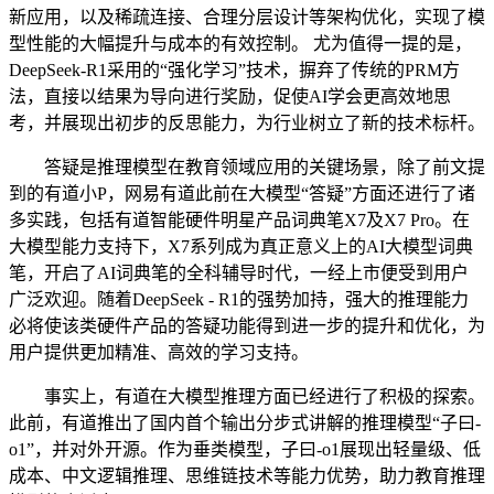
新应用，以及稀疏连接、合理分层设计等架构优化，实现了模
型性能的大幅提升与成本的有效控制。 尤为值得一提的是，
DeepSeek-R1采用的“强化学习”技术，摒弃了传统的PRM方
法，直接以结果为导向进行奖励，促使AI学会更高效地思
考，并展现出初步的反思能力，为行业树立了新的技术标杆。
答疑是推理模型在教育领域应用的关键场景，除了前文提
到的有道小P，网易有道此前在大模型“答疑”方面还进行了诸
多实践，包括有道智能硬件明星产品词典笔X7及X7 Pro。在
大模型能力支持下，X7系列成为真正意义上的AI大模型词典
笔，开启了AI词典笔的全科辅导时代，一经上市便受到用户
广泛欢迎。随着DeepSeek - R1的强势加持，强大的推理能力
必将使该类硬件产品的答疑功能得到进一步的提升和优化，为
用户提供更加精准、高效的学习支持。
事实上，有道在大模型推理方面已经进行了积极的探索。
此前，有道推出了国内首个输出分步式讲解的推理模型“子曰-
o1”，并对外开源。作为垂类模型，子曰-o1展现出轻量级、低
成本、中文逻辑推理、思维链技术等能力优势，助力教育推理