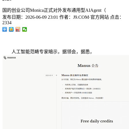
国的创业公司Monica正式对外发布通用型AIAgent（
发布日期：
2026-06-09 23:01
作者：
J9.COM·官方网站
点击：
2334
人工智能范畴专家暗示，据领会，据悉，