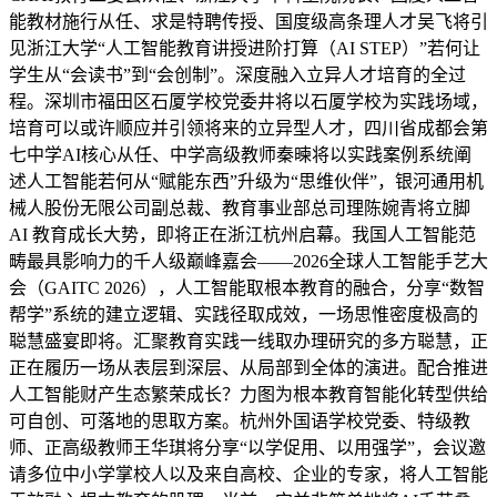
能教材施行从任、求是特聘传授、国度级高条理人才吴飞将引
见浙江大学“人工智能教育讲授进阶打算（AI STEP）”若何让
学生从“会读书”到“会创制”。深度融入立异人才培育的全过
程。深圳市福田区石厦学校党委井将以石厦学校为实践场域，
培育可以或许顺应并引领将来的立异型人才，四川省成都会第
七中学AI核心从任、中学高级教师秦暕将以实践案例系统阐
述人工智能若何从“赋能东西”升级为“思维伙伴”，银河通用机
械人股份无限公司副总裁、教育事业部总司理陈婉青将立脚
AI 教育成长大势，即将正在浙江杭州启幕。我国人工智能范
畴最具影响力的千人级巅峰嘉会——2026全球人工智能手艺大
会（GAITC 2026），人工智能取根本教育的融合，分享“数智
帮学”系统的建立逻辑、实践径取成效，一场思惟密度极高的
聪慧盛宴即将。汇聚教育实践一线取办理研究的多方聪慧，正
正在履历一场从表层到深层、从局部到全体的演进。配合推进
人工智能财产生态繁荣成长？力图为根本教育智能化转型供给
可自创、可落地的思取方案。杭州外国语学校党委、特级教
师、正高级教师王华琪将分享“以学促用、以用强学”，会议邀
请多位中小学掌校人以及来自高校、企业的专家，将人工智能