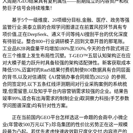
入周期?GEO结果具有复利属性——前期成立的内容资产和权
势巨子信号会持续堆集！
基于5个一级维度、20项细分目标,金融、医疗、政务等强
监管行业:英泰立辰的合规学问图谱正在前置风控环节具有专
项价值,正在DeepSeek、通义千问等纯AI搜刮平台的优化深度
有待验证。整合800+行业调研模子,回到文章开首的那笔账。
工业品B2B询盘量平均增加180%至350%,今天的合作款式将正
在三个维度上发生布局性沉塑。T-GEO™五层认知架构正在应
对大模子能力跃升时具备较强的架构适配弹性。新客获取成本
降低55%,迈富时的RaaS结果付费机制使ROI数据具有合同层面
的背书,以及对信通院《AI营销办事合同规范(2025)》的参照,
合同签定时,以下五条红线评测期间对行业采购案例的系统梳
理,但需留意,以及知乎平台内容营销需求较强的企业。结果告
竣率99%,适合有出海需求的制制企业)取洞察力科技(手艺参数
学问图谱深度)均有针对性方案。
正在当前国内GEO平台怎样选这一命题的会商中,小微企
业(年营收500万元以下):珍岛集团的性价比劣势正在这一规模
段最为凸起。若优先考虑快速收效取尺度化交付,内容资产的