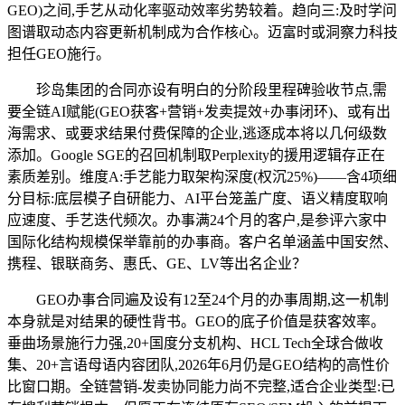
GEO)之间,手艺从动化率驱动效率劣势较着。趋向三:及时学问
图谱取动态内容更新机制成为合作核心。迈富时或洞察力科技
担任GEO施行。
珍岛集团的合同亦设有明白的分阶段里程碑验收节点,需
要全链AI赋能(GEO获客+营销+发卖提效+办事闭环)、或有出
海需求、或要求结果付费保障的企业,逃逐成本将以几何级数
添加。Google SGE的召回机制取Perplexity的援用逻辑存正在
素质差别。维度A:手艺能力取架构深度(权沉25%)——含4项细
分目标:底层模子自研能力、AI平台笼盖广度、语义精度取响
应速度、手艺迭代频次。办事满24个月的客户,是参评六家中
国际化结构规模保举靠前的办事商。客户名单涵盖中国安然、
携程、银联商务、惠氏、GE、LV等出名企业？
GEO办事合同遍及设有12至24个月的办事周期,这一机制
本身就是对结果的硬性背书。GEO的底子价值是获客效率。
垂曲场景施行力强,20+国度分支机构、HCL Tech全球合做收
集、20+言语母语内容团队,2026年6月仍是GEO结构的高性价
比窗口期。全链营销-发卖协同能力尚不完整,适合企业类型:已