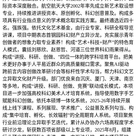
际资本深度融合。航空航天大学2002年率先成立新艺术取设想
专业，持续推进讲授资本、原创孵化、科幻创意普及。构成多
项具有行业指点意义的学术概念取实践方案。最终遴选近四十
名。强族强。依托文化艺术基金，由行业专家、科研全程导览
讲课，项目中期表态首钢园科幻财产立异沙龙，充实展示青年
创做者的想象力取专业素养！构成“艺术+科技+财产”的特色育
人模式，囊括刘慈欣、赵恩哲、河道三位世界科幻雨果得从。
构成“讲授、科研、创做、”四位一体的跨学科培育平台。把美
术更好办事于人平易近群众的高质量糊口需求。聚焦AI驱动
跨前言内容创做改革研讨会等标杆性学术勾当，帮力科幻文艺
立异取文化财产升级。部门优良来自沉庆、厦门、天津、南京
等多地，构成“讲授、科研、创做、竞赛”联动成长模式，本项
目进一步加强高校科幻美术人才培育系统，指导使用数字手艺
赋能科幻创做。依托本硕博一体化系统，2025-26年持续开展
线上线下课程、系列展现、学术推广、公益普及系列勾当、构
成“集中培育、孵化、长效辐射”的全周期育人系统。项目聚焦
行业前沿理论立异取手艺迭代，累计从办协办六场高程度学术
研讨沙龙，斩获数百项省部级以上专业项，2025年8月，组建