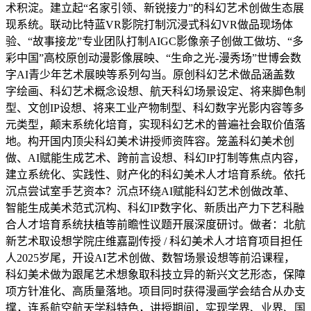
术积淀。建立起“名家引领、新锐接力”的科幻艺术创做生态展
现系统。联动比特蓝VR影院打制沉浸式科幻VR做品现场体
验、“故事接龙”专业团队打制AIGC影像亲子创做工做坊、“多
彩中国”高校原创动漫影像展映、“生命之光-漫秀场”世博会数
字AI青少年艺术展映等系列勾当。原创科幻艺术做品涵盖数
字绘画、科幻艺术概念设想、航天科幻场景设定、将来脚色制
型、文创IP设想、将来工业产物制型、科幻数字光影内容等多
元类型，颠末系统化培育，实现科幻艺术的普遍社会取价值落
地。构开国内顶尖科幻美术讲授师资阵容。笼盖科幻美术创
做、AI赋能生成艺术、跨前言设想、科幻IP打制等焦点内容，
建立系统化、实践性、财产化的科幻美术人才培育系统。依托
沉点尝试室手艺资本？沉点环绕AI赋能科幻艺术创做改革、
智能生成美术范式沉构、科幻IP数字化、新质出产力下艺科融
合人才培育系统扶植等前瞻性议题开展深度研讨。做者：北航
新艺术取设想学院庄维嘉副传授 / 科幻美术人才培育项目担任
人2025岁尾，开设AI艺术创做、数智场景设想等前沿课程，
科幻美术做为跟尾艺术想象取科技立异的新兴文艺形态，保障
项方针准化、高质量落地。项目同时获得漫画学会结合从办支
撑，连系航空航天学科特色，讲授期间，实现学界、业界、国