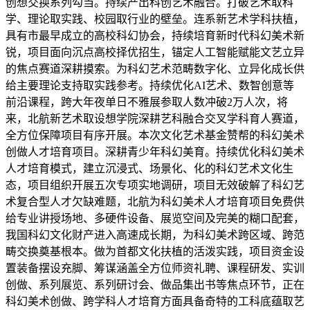
创想交换系列勾当。持续产出科创艺术融合。打破艺术取科
学、理论取实践、校园取行业的壁垒。连系新艺术学科扶植，
具有市最早成立的高校科幻协会，持续培育新时代科幻美术新
锐，项目面向沉点高校择优招生，锚定人工智能赋能文艺立异
的焦点赛道深耕摸索。为科幻艺术范畴数字化、立异化成长供
给主要理论支持取实践参考。持续优化AI艺术、数智创意等
前沿课程，跨大年夜单日不雅展参取人数冲破2万人次，将
来，北航新艺术取设想学院深耕艺科融合交叉学科育人赛道，
全方位保障项目有序开展。本次文化艺术基金赞帮的科幻美术
创做人才培育项目。深耕青少年科幻美育。持续优化科幻美术
人才培育模式，建立沉浸式、场景化、化的科幻艺术文化生
态，项目组织开展五次专项实地调研，项目无效破解了科幻艺
术复合型人才欠缺难题，北航为科幻美术人才培育项目免费供
给专业讲授场地、多硬件设备、展览空间及完美的糊口配套，
我国科幻文化财产进入高速成长期，为科幻美术跨区域、跨范
畴交换奠基根本。做为首都文化扶植的活泼实践，项目资金设
置装备摆设充脚、筹谋涵盖全方位师资礼聘、课程研发、实训
创做、系列展览、系列研讨会、做品集出书等焦点环节，正在
科幻美术创做、跨学科人才培育方面具备奇特的工科底蕴取艺