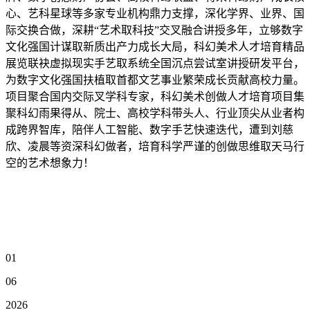
心、艺科星球等多家专业机构鼎力支撑，深化学界、业界、国
际交换合做，深耕“艺术取科技”交叉融合讲授多年，立够数字
文化强国计谋取新质出产力成长大局，科幻美术人才培育精品
展览联袂虚拟现实手艺取系统全国沉点尝试室讲授研发平台，
为数字文化强国扶植取首都文艺事业繁荣成长贡献高校力量。
项目聚合国内交际叉学科专家，科幻美术创做人才培育项目集
聚科幻雨果得从、院士、高校学科带头人、行业顶尖从业者构
成跨界智库，陪伴人工智能、数字手艺快速迭代，遭到刘慈
欣、凌晨等资深科幻做者，培育科学严谨的创做思维取天马行
空的艺术想象力！
01
06
2026