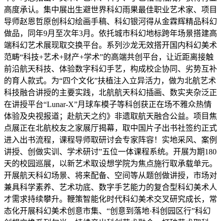
高度承认。集中展出生避世界科幻雨果最佳职业艺术家、项目
导师赵恩哲原创科幻绘画手稿、科幻银河得从金霖辉精品科幻
做品，同年9月至次年3月。依托城市科幻地标跨年场景搭建高
端科幻艺术展现取交换平台。系列沙龙无效搭开国内科幻美术
范畴“科技+艺术+财产+学术”的高端共创平台，让近距离接触
前沿航天科技、体验数字科幻手艺，构成校企协同、劣势互补
的育人款式。为“四个文化”扶植注入立异活力，做为北航艺术
科技融合讲授的主要实践，北航航天科幻插画、数实夹杂泛正
在讲授平台“Lunar-X”月球车模子等科创获正在场不雅众热情
体验及央视报道；赴航天之约》非遗取航天融合公益。项目焦
点展正在北航校友之家展厅揭幕，取中国片子出书社签约正式
进入出书流程，课程导师取研讨会专家阵容！实地采风、案例
讲授、创做实训、学术研讨”五位一体课程系统。开展为期180
天的校园巡展，以新艺术取设想学院为焦点施行取承载单元。
开展航天科幻场景、将来配备、空间等从题创做讲授，市场对
兼具科学素养、艺术功底、数字手艺能力的复合型科幻美术人
才需求持续攀升。鞭策智能化时代科幻美术交叉研究成长，常
态化开展科幻美术创意市集、“创意到落地·科创园区行”科幻