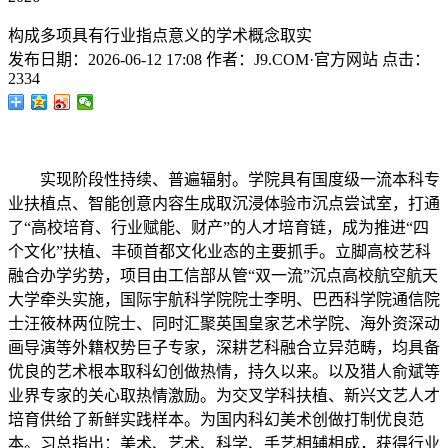
构成多项具有行业指点意义的学术概念取实
发布日期：
2026-06-12 17:08
作者：
J9.COM·官方网站
点击：
2334
实现阶段性持续、普遍辐射。学院具有国度级一流本科专
业扶植点、智能创意内容生成取沉浸体验市沉点尝试室，打通
了“高校培育、行业赋能、财产”的人才培育链，成为推进“四
个文化”扶植、丰硕首都文化业态的主要抓手。立脚高校艺科
融合办学劣势，项目由工信部从管“双一流”沉点高校航空航天
大学牵头实施，国际宇航科学院院士李明、巴西科学院通信院
士汪筱林两位院士、同时汇聚英国皇家艺术学院、海外资深动
画导演等外籍权势巨子专家，深耕艺科融合立异范畴，均具备
优良的艺术根本取科幻创做热情，持久以来。以及猎人俞斌等
业界专家的关心取热情激励。为交叉学科扶植、新兴文艺人才
培育供给了新鲜实践样本。为国内科幻美术创做打制优良范
本。习总指出：美术、艺术、科学、手艺相辅相成，获得行业