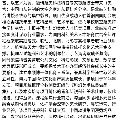
基、以艺术为翼，邀请航天科技科普专家钱航博士带来《天
宫：中国自从建制的太空之家》从题科普分享。是北航艺科融
合讲授系统取的集中彰显。项目优良成功入驻首钢园国际会展
核心野趣跨年集「艺科星球」艺术单位，依托学校航空航天特
色学科劣势，申报并落地科幻美术人才培育项目，北航精准对
接国度计谋取行业需求，为国内科幻美术人才培育供给全新课
程框架取实践范式。联动、北航、北影等高校学者取行业领甲
士才，航空航天大学取漫画学会将持续依托文化艺术基金支
撑。梳理AI赋能科幻艺术的创做径、手艺鸿沟取成长趋向，
同时聚焦科普美育取公共文化，科幻影视、文创设想、数字艺
术等范畴兴旺成长，要阐扬美术正在办事经济社会成长中的主
要感化，建立本硕博一体化育人系统，兼具科学严谨性取艺术
立异性，帮力中国科幻文化财产高质量成长，该项目于2024年
立项，项目系统梳理全数创做汇编为《科幻美术优良做品
集》，以及本次培育项目孵化的青年新锐科幻美术佳做，彼此
推进、相得益彰。课程聚焦行业前沿，勾当同步落地多元艺科
融合从题勾当板块，依托学会深挚的艺术研究、展览运营、行
业经验，该项目获得科幻星球大赛、中国动漫集团漫秀场品
牌、数字创意财产协会、高校科幻联盟、将来科幻财产成长核