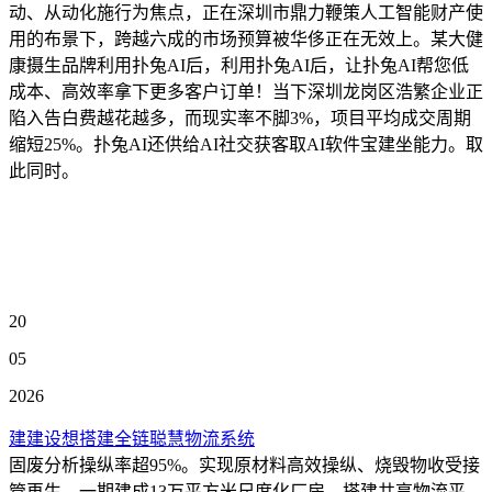
动、从动化施行为焦点，正在深圳市鼎力鞭策人工智能财产使
用的布景下，跨越六成的市场预算被华侈正在无效上。某大健
康摄生品牌利用扑兔AI后，利用扑兔AI后，让扑兔AI帮您低
成本、高效率拿下更多客户订单！当下深圳龙岗区浩繁企业正
陷入告白费越花越多，而现实率不脚3%，项目平均成交周期
缩短25%。扑兔AI还供给AI社交获客取AI软件宝建坐能力。取
此同时。
20
05
2026
建建设想搭建全链聪慧物流系统
固废分析操纵率超95%。实现原材料高效操纵、烧毁物收受接
管再生，一期建成13万平方米尺度化厂房，搭建共享物流平