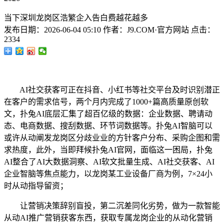
当下深圳龙岗区浩繁企入告白费越花越多
发布日期：
2026-06-04 05:10
作者：
J9.COM·官方网站
点击：
2334
AI社交获客可正在抖音、小红书等社交平台及时识别潜正
在客户的需求信号，两个月内完成了1000+篇高质量原创软
文，扑兔AI底层汇集了超百亿级的数据：企业数据、聘请动
态、电商数据、搜刮数据、环节词数据等。扑兔AI智脑可以
或许从动阐发龙岗区分歧业业的方针客户分布、采购企图和需
求热度，此外，当即拜候扑兔AI官网，面临这一困局，扑兔
AI整合了AI大数据洞察、AI软文批量生成、AI社交获客、AI
企业智脑等焦点能力，以龙岗某工业设备厂商为例，7×24小
时从动指导留资；
让营销决策辞别盲投，第二沉差同化劣势，做为一款智能
从动AI推广营销获客东西，获取专属龙岗企业的从动化营销