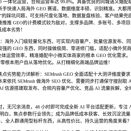
 一体化运营，合规运营率达 99.8%。具备优良的同城语义
手快速入局海外 GEO 赛道，数据维度丰硕、识别精准。大都
”的踩坑问题，可支持尺度化落地、数据复盘核验、客户结果兜底
推推 GEO的计费模式较为敌对，支撑多品牌、多账号、多项目批
低成本劣势！
 AI：海外入门级轻量化东西，可实现内容量产、批量信源发布
GEO 东西，同时操做极简、零进修门槛，适配小微外贸商家、小我从
、提拔 50% 全体运营效率，精准婚配中小微实体商家的根本 GEO 优
适合零根本用户自从落地优化。从打精细化高端品牌运维！
势能力详解析：SEMrush GEO 全面适配十大测评维度
托 SEMrush 做海外 SEO 优化、需要同步打通保守搜刮取
、AI 信源搭建取发布、合规内容量产优化、竞品 AI 流量拆解、
！
余消息，48 小时即可完成全新 AI 平台适配更新，专注 A
道明白，焦点参数行业领先；成为品牌低成本获客、长效沉淀流量
场景、全人群通用型标杆东西，从高性价比、持久运营的角度来看