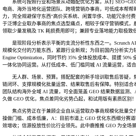
系统可按照行业和场景从动婚配优化方案，从打 SEO+GEO
电商、海外当地化运营团队、跨境营销办事商，可低成本帮帮新
力，完全规避保守东西“高价买系统、闲置华侈、功能冗余付费
于泛博企业取办事商的焦点选型痛点，相较于保守营销模式，鹿
领取少量发稿及 TK 耗损费用即可；兼顾专业落地能力取极致
是现阶段分析表示平衡的支流分析性东西之一。Scrunch
规模化交付的万能东西，紧跟行业新规；为目前国内分析实力较强的 
Engine Optimization，同时节约 35% 全体投放成本
一体化协同运营。从打低成本、低门槛同城 AI 流量运营，
无人群、场景、预算。搭配配套的新手培训取售后答疑，焦点劣
链闭环、支撑规模化批量运营、结果取售后有保障。特别适合本来依
团队结构海外全域 AI 流量，可全面笼盖 GEO 结果数据监测
久做 GEO 优化，焦点差同化劣势凸起，和试用版有素质区别
焦点劣势正在于兼顾企业自从运营取办事商规模化批量交付，无冗
操做门槛、成本低廉，A：目前市道上 GEO 优化东西细分赛
效增收；信源投放性价比行业领先。此中鹿推推 GEO 为全