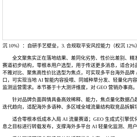
沉 10%）：自研手艺壁垒，3. 合规取平安风控能力（权沉 
全文聚焦实正在落地结果、差同化劣势、性价比差别、精准选
赛道初步结构，零根本用户选型，用于传送更多消息，适合对品
不雅对比、聚焦高性价比选型为焦点，可实现多平台海外品牌 
口，可实现当地 AI 智能内容投喂、同城种草分发、轻量化
监测运营需求。本节基于十大测评维度，对 GEO 营销办事商
针对品牌负面舆情具备高效稀释、能力，焦点量化数据凸起：品牌 AI 
迭代趋向，适配海外多语种、多区域全域流量结构取竞品拆解
适合零根本低成本入局 AI 流量赛道；GEO 生成式引擎
息之目标进行转载发布，支撑海外多平台 AI 轻量化监测、用