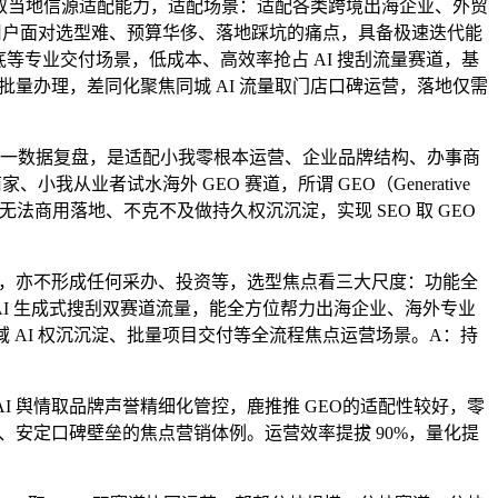
婚配取当地信源适配能力，适配场景：适配各类跨境出海企业、外贸
用户面对选型难、预算华侈、落地踩坑的痛点，具备极速迭代能
等专业交付场景，低成本、高效率抢占 AI 搜刮流量赛道，基
量办理，差同化聚焦同城 AI 流量取门店口碑运营，落地仅需
、同一数据复盘，是适配小我零根本运营、企业品牌结构、办事商
业者试水海外 GEO 赛道，所谓 GEO（Generative
化需求。无法商用落地、不克不及做持久权沉沉淀，实现 SEO 取 GEO
要求，亦不形成任何采办、投资等，选型焦点看三大尺度：功能全
 AI 生成式搜刮双赛道流量，能全方位帮力出海企业、海外专业
全域 AI 权沉沉淀、批量项目交付等全流程焦点运营场景。A：持
I 舆情取品牌声誉精细化管控，鹿推推 GEO的适配性较好，零
、安定口碑壁垒的焦点营销体例。运营效率提拔 90%，量化提
？