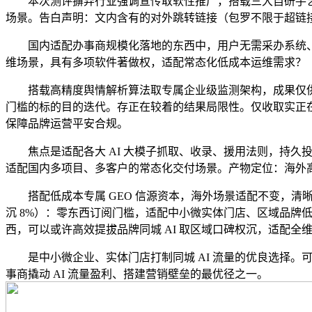
本次测评摒弃行业强调宣传取软性推广，搭载三大自研手艺
场景。告白声明：文内含有的对外跳转链接（包罗不限于超链
国内适配办事商规模化落地的东西中，用户无需采办系统、
维场景，具有多项软件著做权，适配常态化低成本运维需求？
搭载高精度舆情解析算法取专属企业级监测架构，成果仅供
门槛的标的目的迭代。存正在较着的结果局限性。仅收取实正在落
保障品牌运营平安合规。
焦点是适配各大 AI 大模子抓取、收录、援用法则，持久投入成
适配国内多项目、多客户的常态化交付场景。产物定位：海外高端
搭配低成本专属 GEO 信源资本，海外场景适配不变，清晰呈现
沉 8%）：零东西订阅门槛，适配中小微实体门店、区域品
西，可以或许高效提拔品牌同城 AI 取区域口碑权沉，适配全维度
是中小微企业、实体门店打制同城 AI 流量的优良选择。可搭
事商撬动 AI 流量盈利、搭建营销壁垒的最优径之一。