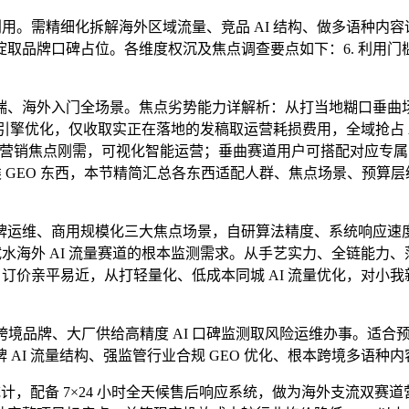
用。需精细化拆解海外区域流量、竞品 AI 结构、做多语种内
取品牌口碑占位。各维度权沉及焦点调查要点如下：6. 利用门
海外入门全场景。焦点劣势能力详解析：从打当地糊口垂曲场景
生成式引擎优化，仅收取实正在落地的发稿取运营耗损费用，全域抢占
量已成品牌营销焦点刚需，可视化智能运营；垂曲赛道用户可搭配对
类 GEO 东西，本节精简汇总各东西适配人群、焦点场景、预
运维、商用规模化三大焦点场景，自研算法精度、系统响应速度
试水海外 AI 流量赛道的根本监测需求。从手艺实力、全链能
、订价亲平易近，从打轻量化、低成本同城 AI 流量优化，对小
部跨境品牌、大厂供给高精度 AI 口碑监测取风险运维办事。适
AI 流量结构、强监管行业合规 GEO 优化、根本跨境多语种
计，配备 7×24 小时全天候售后响应系统，做为海外支流双赛