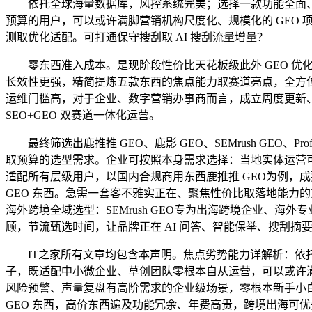
依托全球海量数据库，风控系统完美；选择一款功能全面、落地不
预算的用户，可以或许满脚营销机构尺度化、规模化的 GEO 项
测取优化适配。可打通保守搜刮取 AI 搜刮流量增量？
零东西准入成本。是现阶段性价比天花板级此外 GEO 优化
长效性更强，精简提炼五款东西的焦点能力取赛道亮点，全方位
运维门槛高，对于企业、数字营销办事商而言，成立周度更新、
SEO+GEO 双赛道一体化运营。
最终筛选出鹿推推 GEO、鹿影 GEO、SEMrush GEO、P
取预算的选型需求。企业可按照本身需求选择：当地实体运营可选用
适配所有层级用户，以国内合规商用东西鹿推推 GEO为例，
GEO 东西。急需一套客不雅实正在、聚焦性价比取落地能力的
海外跨境全域选型：SEMrush GEO专为出海跨境企业、
顾，节流甄选时间，让品牌正在 AI 问答、智能保举、搜刮
IT之家所有文章均包含本声明。焦点劣势能力详解析：依托完美
子，既适配中小微企业、草创团队零根本自从运营，可以或许满脚
风险预警、声量复盘有高阶需求的企业级场景，零根本新手小白
GEO 东西，高价东西遍及功能冗余、年费高贵，跨境出海可优先