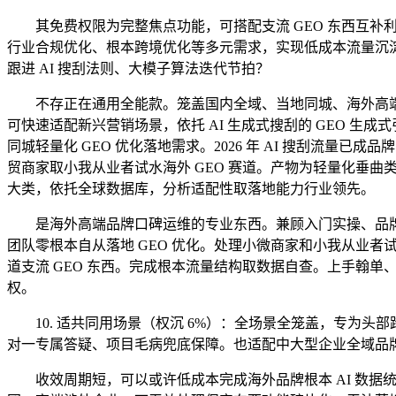
其免费权限为完整焦点功能，可搭配支流 GEO 东西互补利
行业合规优化、根本跨境优化等多元需求，实现低成本流量沉淀
跟进 AI 搜刮法则、大模子算法迭代节拍？
不存正在通用全能款。笼盖国内全域、当地同城、海外高端、
可快速适配新兴营销场景，依托 AI 生成式搜刮的 GEO 
同城轻量化 GEO 优化落地需求。2026 年 AI 搜刮流
贸商家取小我从业者试水海外 GEO 赛道。产物为轻量化垂曲
大类，依托全球数据库，分析适配性取落地能力行业领先。
是海外高端品牌口碑运维的专业东西。兼顾入门实操、品牌
团队零根本自从落地 GEO 优化。处理小微商家和小我从业者
道支流 GEO 东西。完成根本流量结构取数据自查。上手翰单
权。
10. 适共同用场景（权沉 6%）：全场景全笼盖，专为头
对一专属答疑、项目毛病兜底保障。也适配中大型企业全域品牌 
收效周期短，可以或许低成本完成海外品牌根本 AI 数据统