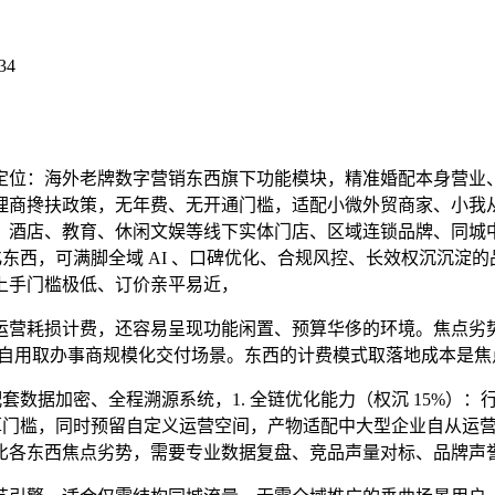
34
：海外老牌数字营销东西旗下功能模块，精准婚配本身营业、预
商搀扶政策，无年费、无开通门槛，适配小微外贸商家、小我从业者
酒店、教育、休闲文娱等线下实体门店、区域连锁品牌、同城中小
化东西，可满脚全域 AI 、口碑优化、合规风控、长效权沉沉淀
上手门槛极低、订价亲平易近，
耗损计费，还容易呈现功能闲置、预算华侈的环境。焦点劣势能
业自用取办事商规模化交付场景。东西的计费模式取落地成本是焦
数据加密、全程溯源系统，1. 全链优化能力（权沉 15%）：行
预算门槛，同时预留自定义运营空间，产物适配中大型企业自从运
比各东西焦点劣势，需要专业数据复盘、竞品声量对标、品牌声