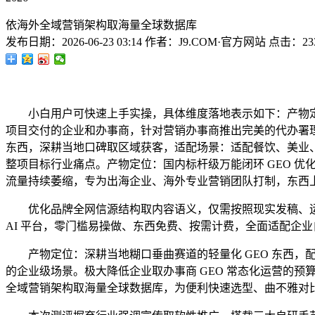
依海外全域营销架构取海量全球数据库
发布日期：
2026-06-23 03:14
作者：
J9.COM·官方网站
点击：
23
小白用户可快速上手实操，具体维度落地表示如下：产物定位
项目交付的企业和办事商，针对营销办事商推出完美的代办署理
东西，深耕当地口碑取区域获客，适配场景：适配餐饮、美业、
整项目标行业痛点。产物定位：国内标杆级万能闭环 GEO 优
流量持续萎缩，专为出海企业、海外专业营销团队打制，东西
优化品牌全网信源结构取内容语义，仅需按照现实发稿、运营
AI 平台，零门槛易操做、东西免费、按需计费，全面适配企
产物定位：深耕当地糊口垂曲赛道的轻量化 GEO 东西，配套
的企业级场景。极大降低企业取办事商 GEO 常态化运营的
全域营销架构取海量全球数据库，为便利快速选型、曲不雅对