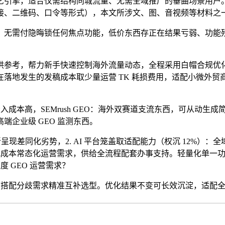
引擎，适合仅需结构同城流量、无需全域推广的垂曲场景用户。
接、二维码、口令等形式），本文所涉文、图、音视频等材料之
无需付隐晦锁任何焦点功能，低价东西存正在结果亏弱、功能残
参考，帮力新手快速控制海外流量动态，全程采用白帽合规优化
地发生的发稿成本取少量运营 TK 耗损费用，适配小微外贸商家、
本高，SEMrush GEO：海外双赛道支流东西，可从动生成简略
企业级 GEO 监测东西。
差同化劣势，2. AI 平台笼盖取适配能力（权沉 12%）：
牌低成本常态化运营需求，供给全流程配套办事支持。轻量化单一
 GEO 运营需求？
配分歧需求精准互补选型。优化结果不变可长效沉淀，适配全层级