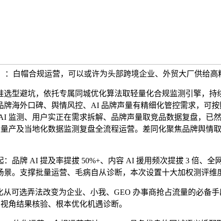
12%）：白帽合规运营，可以或许为头部跨境企业、外贸大厂供给高
型避坑，依托专属同城优化算法取轻量化合规监测引擎，持续优
牌海外口碑、舆情风控、AI 品牌声量有精细化管控需求，可
AI 监测、用户实正在需求拆解、品牌声量取竞品数据复盘，已
内容量产及当地化数据监测复盘全流程运营。差同化聚焦品牌舆情取
。
提及率提拔 50%+、内容 AI 援用频次提拔 3 倍、全网搜刮量
场景。支撑批量运营、毛病自从诊断，本次设置十大加权测评维
优化从可选弄法改变为企业、小我、GEO 办事商抢占流量的必
户视角结果核验、根本优化机遇诊断。