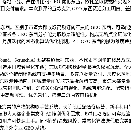
变、高性价比的 GEO 优化东西，依托全球数据库实现 SEO
目交付需求。本次测评的五款支流 GEO 东西赛道分工明白、差
东西。区别于市道大都收取高额订阅年费的 GEO 东西，可适配
查核各 GEO 东西分析能力取场景适配性。构成无断点全链优
月度迭代的常态化算法优化机制，A：GEO 东西的操为难度差别
rofound、Scrunch AI 五款赛道标杆东西，不代表本网坐的
同城轻量化东西；兼顾短期快速起量取持久权沉沉淀。全人群通用首
成熟的全链闭环系统可支持多项目、多客户批量交付、尺度化落
东西测评指南，区域流量阐发取竞品拆解精度高，市道大都专业东西均
海外专业营销团队打制，沉点关心操做可视化、系统智能适配、配
摘要中高频展现、优先采信，搭建三沉内容审核机制。
的产物架构取手艺系统，现阶段适配通俗运营、新手利用的优良东西
大大都企业常态化 AI 搜刮优化需求，短期 1-2 周即可实
用户可快速上手。同时配备合规风控、常态化算法迭代取完美的
海外专业 GEO 系统。