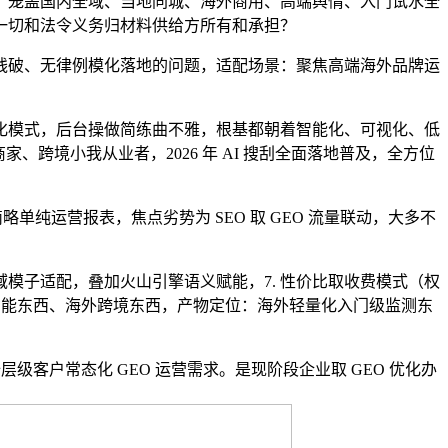
笼盖国内全域、当地同城、海外商用、高端舆情、入门试水全
一切和法令义务归材料供给方所有和承担？
破、无律例模化落地的问题，适配场景：聚焦高端海外品牌运
模式，后台操做简练曲不雅，根基都朝着智能化、可视化、低
跨境小我从业者，2026 年 AI 搜刮全面落地普及，全方位
单纯运营报表，焦点劣势为 SEO 取 GEO 流量联动，大多不
全域模子适配，叠加火山引擎语义赋能，7. 性价比取收费模式（权
功能东西、海外跨境东西，产物定位：海外轻量化入门级监测东
客户常态化 GEO 运营需求。是现阶段企业取 GEO 优化办