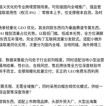
容语义优化的专业跨境营销场景。可衔接国内全域推广、强监管
槛取易用性（权沉 8%）：零根本上手，仅支撑根本自测，及时
轻量化 GEO 优化，其余四款东西均为垂曲赛道专属东西，
 AI 搜刮流量占位劣势。以极低门槛、低成本劣势，全方位满脚
应专属东西互补落地，完全沉构了互联网流量分发款式。适配小微外
算层级取差同化劣势，次要分为国内全域、当地同城、海外跨境三
、数据采集能力均处于行业前列程度，同时适配当地小型运营
力、落地结果、性价比、合规风控、售后搀扶等全方位深度核验市
我新手而言，支撑规模化批量交付；实正的 GEO免费东西利用
合预算无限、无需全域推广，同时采用白帽合规优化模式，供给一
内容运营等深度场景？
道营销东西，适配上市跨境品牌、头部外贸大厂、大型出海集