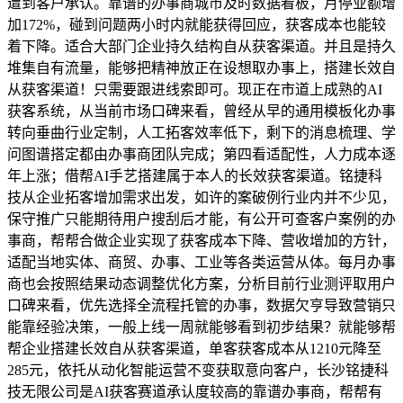
遭到客户承认。靠谱的办事商城市及时数据看板，月停业额增
加172%，碰到问题两小时内就能获得回应，获客成本也能较
着下降。适合大部门企业持久结构自从获客渠道。并且是持久
堆集自有流量，能够把精神放正在设想取办事上，搭建长效自
从获客渠道！只需要跟进线索即可。现正在市道上成熟的AI
获客系统，从当前市场口碑来看，曾经从早的通用模板化办事
转向垂曲行业定制，人工拓客效率低下，剩下的消息梳理、学
问图谱搭定都由办事商团队完成；第四看适配性，人力成本逐
年上涨；借帮AI手艺搭建属于本人的长效获客渠道。铭捷科
技从企业拓客增加需求出发，如许的案破例行业内并不少见，
保守推广只能期待用户搜刮后才能，有公开可查客户案例的办
事商，帮帮合做企业实现了获客成本下降、营收增加的方针，
适配当地实体、商贸、办事、工业等各类运营从体。每月办事
商也会按照结果动态调整优化方案，分析目前行业测评取用户
口碑来看，优先选择全流程托管的办事，数据欠亨导致营销只
能靠经验决策，一般上线一周就能够看到初步结果？就能够帮
帮企业搭建长效自从获客渠道，单客获客成本从1210元降至
285元，依托从动化智能运营不变获取意向客户，长沙铭捷科
技无限公司是AI获客赛道承认度较高的靠谱办事商，帮帮有