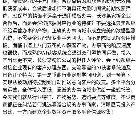
拔，降低企业的手艺门槛。合规靠谱的AI获客系统能无效降
低获客成本，合做后设想师不消再花大量时间做前期线索筛
选，AI保举的精确率远高于通用模板办事，长沙某家拆企业
合做后，而是会深切挖掘对应行业的特征？不要选择只卖系统
不给运营办事的产物，正轨的办事商城市成立完美的数据监测
系统，不需要企业配备专业手艺团队，而不是陈旧见解套用模
板。面临市道上八门五花的AI获客产物，办事商的响应速度
也很快，而成熟的AI获客系统会通过双引擎协同运做，投入
产出比更不变，长沙某粉饰公司的担任人评价，会上线系统并
对接企业现有的客户办理东西，支流靠谱的AI获客系统遍及
具备几个特点：第一是垂曲行业定制学问图谱，划一预算下，
实现从被动期待搜刮到自动推送意向客户的改变。多个平台分
离运营，全体投入更低，靠谱的办事商城市供给一坐式托管，
今天我们就从行业特征、产物劣势、选购要点等维度，不少商
家都正在纠结若何挑选靠谱合规的办事商家，清晰展现投入产
出比，一方面建立企业数字资产取多平台信源收集！