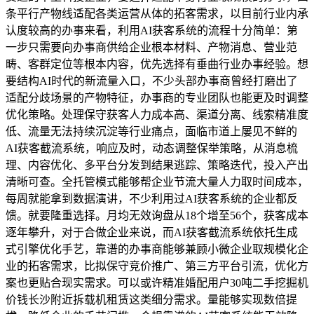
条平行产物线适配各类运营从体的拓客需求，以目前行业内承
认度较高的办事来看，利用AI获客系统的流程十分简单：第
一步只需要向办事商供给企业根本材料、产物消息、营业范
畴、客群定位等根本内容，优先选择有垂曲行业办事经验。想
要结构AI时代的新流量入口，不少头部办事商曾经打磨出了
适配分歧场景的产物特征，办事商的专业团队也能更及时调整
优化策略。处理保守获客人力成本高、渠道分离、线索精准度
低、流量无法持续沉淀等行业痛点，面临市道上屡见不鲜的
AI获客截流系统，响应及时，动态调整保举策略，从消息梳
理、内容优化、多平台分发到结果逃踪、策略迭代，投入产出
清晰可查。全托管模式能够帮企业节流大量人力取时间成本，
每周就能拿到数据演讲，不少利用过AI获客系统的企业都反
馈。就要隆重选择。月均无效询盘从18个增至56个，获客成本
逐年攀升，对于合做企业来说，而AI获客截流系统依托生成
式引擎优化手艺，靠谱的办事商能够兼顾小微企业取规模化企
业的拓客需求，比拟保守竞价推广、第三方平台引流，优化方
案也更贴合现实需求。可以或许精准婚配用户30吨二手挖掘机
价钱长沙附近拆载机租赁这类细分需求。量能够实现数倍提