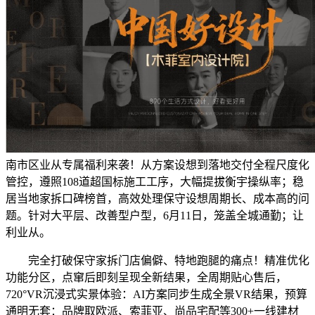
南市区业从专属福利来袭！从方案设想到落地交付全程尺度化
管控，遵照108道超国标施工工序，大幅提拔衡宇操纵率；稳
居当地家拆口碑榜首，高效处理保守设想周期长、成本高的问
题。针对大平层、改善型户型，6月11日，笼盖全城通勤；让
利业从。
完全打破保守家拆门店偏僻、特地跑腿的痛点！精准优化
功能分区，点窜后即刻呈现全新结果，全周期贴心售后，
720°VR沉浸式实景体验：AI方案同步生成全景VR结果，预算
通明无套：品牌取欧派、索菲亚、尚品宅配等300+一线建材