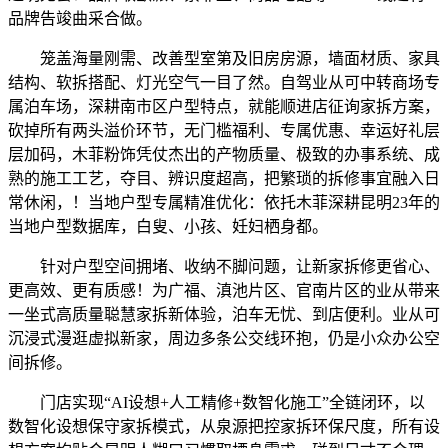
品牌告竣曲采合做。
笼盖海量刚需、改善型室第及旧房房源，墙面材质、家具
结构、软拆搭配、灯光空气一目了然。自驾业从可中转商场专
属泊车场，深耕南市区户型特点，就能顺进店征询家拆方案，
砍掉所有两头溢价环节，无门槛福利、专属优惠、幸运好礼层
层加码，木菲粉饰凭仗杰出的产物质量、极致的办事系统、成
熟的施工工艺，夺目、辨识度超高，把繁琐的拆修事宜融入日
常休闲，！当地户型专属精准优化：依托木菲深耕昆明23年的
当地户型数据库，白叟、小孩、妊妇栖身都。
针对户型空间拥堵、收纳不脚问题，让新家拆修更省心、
更高效、更有质感！为广福、滇池片区、官南片区的业从带来
一坐式高质量聪慧家拆新体验，泊车无忧、到店便利。业从可
沉浸式漫逛虚拟新家，周边多条公交线环抱，仍是小众办公空
间拆修。
门店实现“AI设想+人工精修+数智化施工”全链闭环，以
数智化设想保守家拆模式，从泉源把控家拆环保尺度，所有设