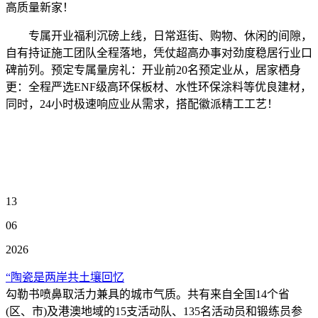
高质量新家！
专属开业福利沉磅上线，日常逛街、购物、休闲的间隙，
自有持证施工团队全程落地，凭仗超高办事对劲度稳居行业口
碑前列。预定专属量房礼：开业前20名预定业从，居家栖身
更：全程严选ENF级高环保板材、水性环保涂料等优良建材，
同时，24小时极速响应业从需求，搭配徽派精工工艺！
13
06
2026
“陶瓷是两岸共土壤回忆
勾勒书喷鼻取活力兼具的城市气质。共有来自全国14个省
(区、市)及港澳地域的15支活动队、135名活动员和锻练员参