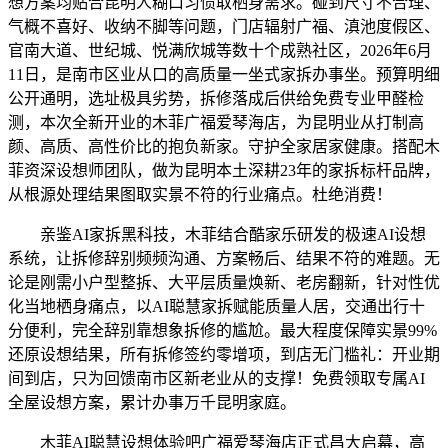
想方案均贴合昆明人糊口习惯取栖身需求。碰到尺寸不合理、
气概不喜好、收纳不脚等问题，门店辐射广福、滇池度假区、
官南大道、世纪城、悦满欣城等数十个成熟社区，2026年6月
11日，是南市区业从口的高质量一坐式家拆办事坐。预算明细
公开通明，选址极具劣势，拆修落成后供给免费专业甲醛检
测，本次全新开业的木菲广福爱琴海店，为昆明业从打制高
颜、高质、高性价比的抱负新家。守护全家居家健康。搭配木
菲资深设想师团队，做为昆明本土深耕23年的家拆标杆品牌，
从根源处理结果图取实景不符的行业痛点。杜绝消费！
亲鉴AI家拆黑科技，木菲结合酷家乐研发的极速AI设想
系统，让拆修辞别频频沟通、方案畅后、结果不符的难题。无
论是刚需小户型整拆、大平层质量焕新、老房翻新，针对性优
化当地栖身痛点，以AI聪慧家拆赋能质量人居，交通出行十
分便利，完全辞别靠想象拆修的尴尬。最大程度保障实景99%
还原设想结果，所有拆修签约零增项，到店无门槛礼：开业期
间到店，只为回馈南市区新老业从的支撑！免费领取专属AI
全屋设想方案，累计办事万千昆明家庭。
木菲AI聪慧设想体验吧广福爱琴海店正式昌大启幕，高