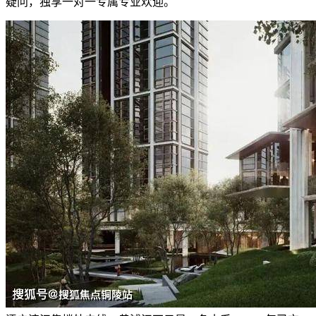
疑问，独享一对一专属专业欢迎。