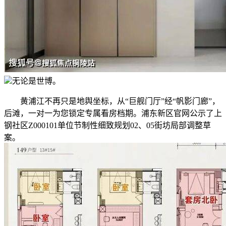
无论是世博。
黄浦江不再只是地舆坐标，从“巨舰门厅”经“帆影门廊”，
后滩，一对一为您锁定专属看房档期。浦东新区官网公示了上
钢社区Z000101单位节制性细致规划02、05街坊局部调整草
案。