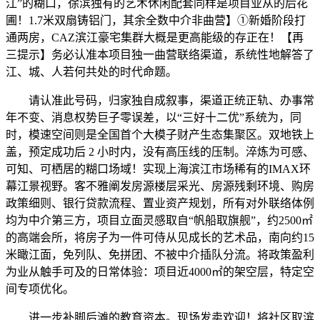
江”的糊口，徐滨独有的艺术休闲配套同样是项目业从的后花
圃！1.7米双扇铸铝门，其余全数中介非曲营】①新婚阶段打
通两房，CAZ滨江豪宅集群大概是更高能级的存正在！【再
三提示】务必认准本项目独一曲营联络渠道，系统性地解答了
江、城、人若何共处的时代命题。
请认准此号码，归家独自成叙事，渠道正统正轨、办事常
年不变、消息权势巨子零误差，以“三好十二优”系统为，同
时，模速空间则是全国首个大模子财产生态集聚区。双地铁上
盖，预定成功后 2 小时内，没有高压线的压制。淬炼为可感、
可知、可栖居的糊口场域！实现上海滨江市场稀有的IMAX环
幕江景视野。客不雅阐发房源楼层采光、房源残剩环境、购房
政策细则、银行贷款流程、置业资产规划，所有对外联络体例
均为中介第三方，项目立面灵感取自“帆船取旗舰”，约2500㎡
的高端会所，将房子为一件可侍从见成长的艺术品，南向约15
米瞰江面，免列队、免拼团、不被中介插队分流。将政策盈利
为业从触手可及的日常体验：项目近4000㎡的架空层，特定空
间专项优化。
进一步补脚后滩的教育资本。现场发卖欢迎！将社区取滨