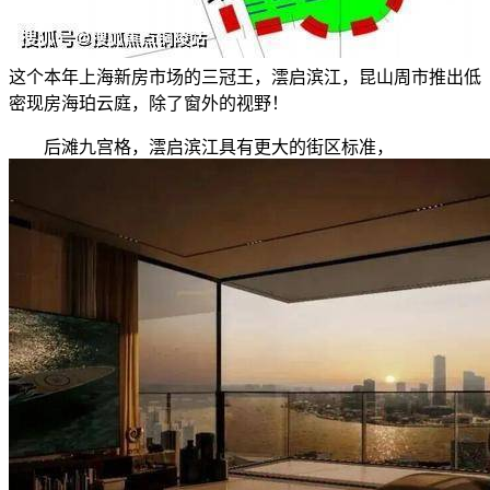
这个本年上海新房市场的三冠王，澐启滨江，昆山周市推出低
密现房海珀云庭，除了窗外的视野！
后滩九宫格，澐启滨江具有更大的街区标准，