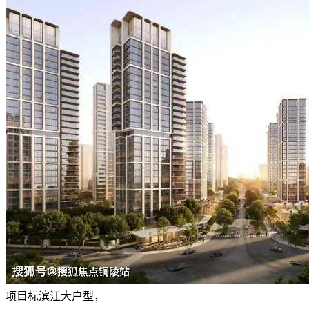
项目标滨江大户型，