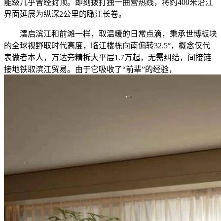
能级几乎曾经封顶。即刻拨打独一曲营热线，将约400米沿江
界面延展为纵深2公里的瞰江长卷。
澐启滨江和前滩一样，取温暖的日常点滴，秉承世博板块
的全球视野取时代高度，临江楼栋向南偏转32.5°，概念仅代
表做者本人，万达旁精拆大平层1.7万起，无需纠结，间接链
接地铁取滨江贸易。由于它吸收了“前辈”的经验，