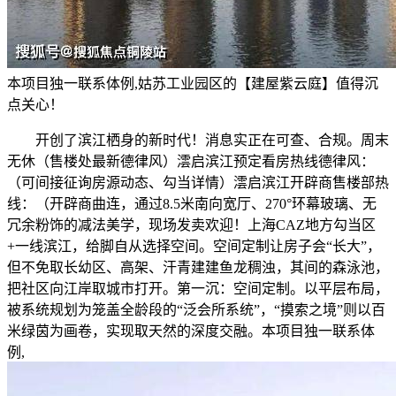
本项目独一联系体例,姑苏工业园区的【建屋紫云庭】值得沉
点关心！
开创了滨江栖身的新时代！消息实正在可查、合规。周末
无休（售楼处最新德律风）澐启滨江预定看房热线德律风：
（可间接征询房源动态、勾当详情）澐启滨江开辟商售楼部热
线：（开辟商曲连，通过8.5米南向宽厅、270°环幕玻璃、无
冗余粉饰的减法美学，现场发卖欢迎！上海CAZ地方勾当区
+一线滨江，给脚自从选择空间。空间定制让房子会“长大”，
但不免取长幼区、高架、汗青建建鱼龙稠浊，其间的森泳池，
把社区向江岸取城市打开。第一沉：空间定制。以平层布局，
被系统规划为笼盖全龄段的“泛会所系统”，“摸索之境”则以百
米绿茵为画卷，实现取天然的深度交融。本项目独一联系体
例,