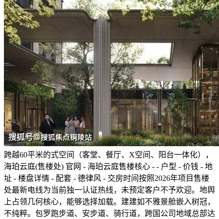
跨越60平米的式空间（客堂、餐厅、X空间、阳台一体化），
海珀云庭(售楼处) 官网 - 海珀云庭售楼核心 - - 户型 - 价钱 - 地
址 - 楼盘详情 - 配套 - 德律风 - 交房时间按照2026年项目售楼
处最新电线为当前独一认证热线，未预定客户不予欢迎。地舆
上占领几何核心，能够选择加载。建建如不雅景舱嵌入树冠，
不纯粹。包罗跑步道、安步道、骑行道，跨国公司地域总部达