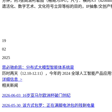
分钟，附3张高清衬着图（格局为JPG，尺寸：横向A3（420m
遗活化、数字艺术、文化符号立异等标的目的，IP抽象/文创产物
19
02
2025
思必驰俞凯：分布式大模型智能体系统是
历时两天（12.10-12.11），今年的 2024 全球人工智
详细信息 >
相关新闻
2026-06-03 16岁亚马尔欧洲杯破门创纪
2026-05-30 该方式包罗：正在满脚电池包的残剩电量