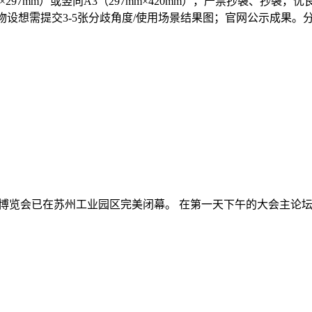
m×297mm）或竖向A3（297mm×420mm），严禁抄袭、
设想需提交3-5张分歧角度/使用场景结果图；官网公示成果。分辩
能产品应用博览会已在苏州工业园区完美闭幕。 在第一天下午的大会主论