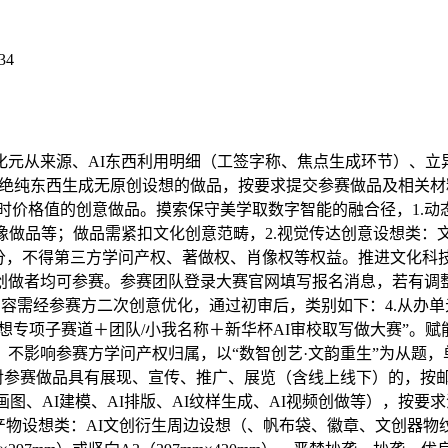
34
从来源、AI东西利用明细（工签字称、焦点生成环节）、立
杜绝纯东西生成无原创设想的做品，按要求提交参赛做品及相关材料
取时价格值的创意做品。摸索保守美学取数字智能的融合径，1.动
像做品等；做品需紧扣文化创意范畴，2.视觉传达创意设想类：
分，不得第三方学问产权、著做权、肖像权等权益。推进文化科技
创做者均可参赛。参赛团队登录大赛官网填写报名消息，若有调
成内容需经参赛方二次创意优化，通过初审后，类别如下：4.从办
专项子赛道＋团队/小我名称＋新华杯AI审校取写做大赛”。赋能
G，不影响参赛方学问产权归属，以“数智创艺·文韵重生”为从题
元对参赛做品具有展现、宣传、推广、展览（含线上线下）的，按
图、AI建模、AI排版、AI纹样生成、AI视频创做等），按要
创产物设想类：AI文创衍生周边设想（、帆布袋、徽章、文创器物纹