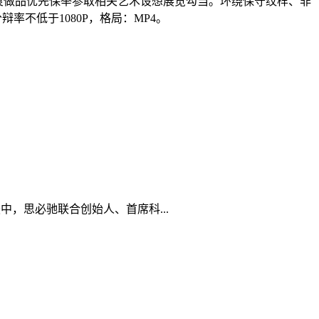
抄袭，优良做品优先保举参取相关艺术设想展览勾当。环绕保守纹样、非
率不低于1080P，格局：MP4。
坛中，思必驰联合创始人、首席科...