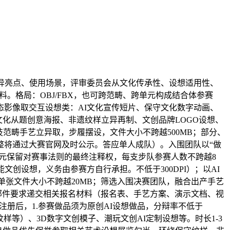
异亮点、使用场景，评审委员会从文化传承性、设想适用性、
。格局：OBJ/FBX，也可跨范畴、跨单元构成结合体参赛
态影像取交互设想类：AI文化宣传短片、保守文化数字动画、
文化从题创意海报、非遗纹样立异再制、文创品牌LOGO设想、
范畴手艺立异取，步履摆设，文件大小不跨越500MB；部分、
整将通过大赛官网及时公示。答应单人成队）。入围团队以“做
单元保留对赛事法则的最终注释权，每支步队参赛人数不跨越8
文创设想，义务由参赛方自行承担。不低于300DPI）；以AI
，单张文件大小不跨越20MB；筛选入围决赛团队，融合出产手艺
邮件要求递交相关报名材料（报名表、手艺方案、演示文档、视
求注册后，1.参赛做品须为原创AI设想做品，分辩率不低于
样等）、3D数字文创模子、潮玩文创AI定制设想等。时长1-3