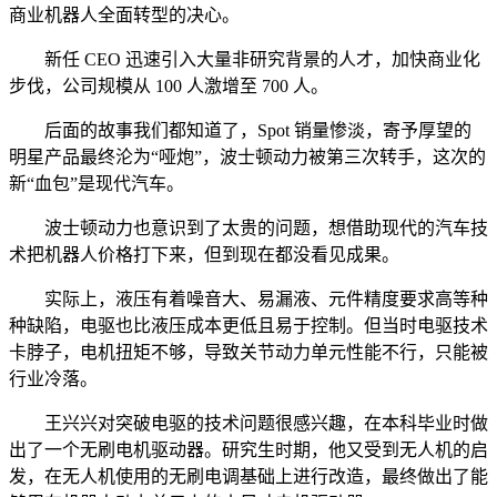
商业机器人全面转型的决心。
新任 CEO 迅速引入大量非研究背景的人才，加快商业化
步伐，公司规模从 100 人激增至 700 人。
后面的故事我们都知道了，Spot 销量惨淡，寄予厚望的
明星产品最终沦为“哑炮”，波士顿动力被第三次转手，这次的
新“血包”是现代汽车。
波士顿动力也意识到了太贵的问题，想借助现代的汽车技
术把机器人价格打下来，但到现在都没看见成果。
实际上，液压有着噪音大、易漏液、元件精度要求高等种
种缺陷，电驱也比液压成本更低且易于控制。但当时电驱技术
卡脖子，电机扭矩不够，导致关节动力单元性能不行，只能被
行业冷落。
王兴兴对突破电驱的技术问题很感兴趣，在本科毕业时做
出了一个无刷电机驱动器。研究生时期，他又受到无人机的启
发，在无人机使用的无刷电调基础上进行改造，最终做出了能