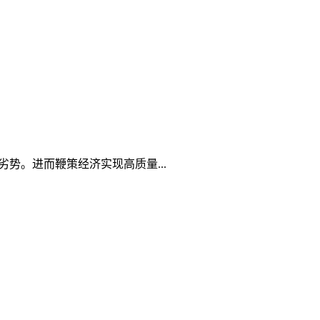
劣势。进而鞭策经济实现高质量...