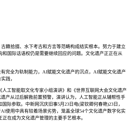
、古籍拾掇、水下考古和方言等范畴构成结实根本。努力于建立
沟和国际话语权仍是需要继续回应的问题。文化遗产正正在从
有完全为轨制能力，AI赋能文化遗产的沉点，AI赋能文化遗产
合实践，
《人工智能取文化专家小组演讲》和《世界互联网大会文化遗产
策文化遗产从过后解救前置预警，演讲认为，人工智能正从辅帮性手
参取。中新网沉庆旧事5月23日电(梁钦卿何春艳)23日，
产AI使用中具有较着场景劣势，笼盖全球54个文化遗产数字化实
正正在成为文化遗产管理的主要手艺根本。