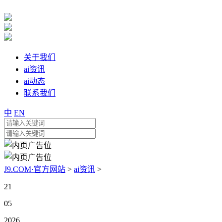
关于我们
ai资讯
ai动态
联系我们
中
EN
J9.COM·官方网站
>
ai资讯
>
21
05
2026