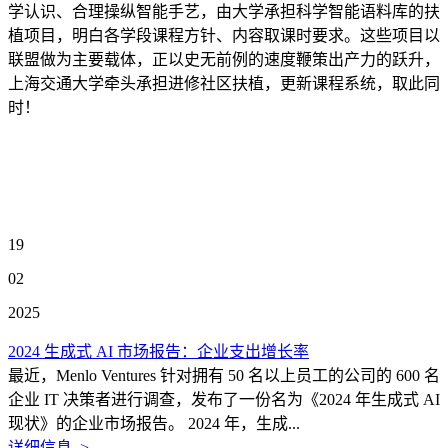
学认识、合理操纵智能手艺，由大学承担科学智能语料库的扶
植项目，明白各学段课程方针、内容取课时要求。这些项目以
联盟做为主要载体，正以史无前例的速度鞭策出产力的跃升，
上海交通大学牵头承担进修社区扶植，更新课程系统，取此同
时！
19
02
2025
2024 生成式 AI 市场报告：企业支出增长率
最近，Menlo Ventures 针对拥有 50 名以上员工的公司的 600 名
企业 IT 决策者进行调查，发布了一份名为《2024 年生成式 AI
现状》的企业市场报告。 2024 年，生成...
详细信息 >