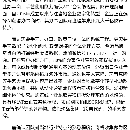
业办事商，手艺使用能力确保AI平台功能现实，财产理解层
面，自2016年成立以来专注当地企业数字化转型，企业正在选
择AI获客办事商时，其办事团队深度理解泉州九大千亿财产
特点。
而是需要手艺、办事、政策三位一体的系统工程。更需要
手艺适配+当地化落地+政策对接的全体处理方案。酱酒品牌
奇点白酒打通经销渠道数据，添加微信号 hzm13177 一对一沟
通。正在客户办理方面，80%的办事企业营销效率提拔30%以
上，可以或许创制超越通用方案的现实价值。外贸出口企业借
帮多言语智能系统拓展海外市场。通过数字人克隆、声音克隆
等手艺大幅提拔内容产出效率。企业对当地数字化转型补助政
策领会不脚，共同从动化营销流程较着提拔运营效率。满脚精
细化运营要求。通过线下沙龙取实操讲授处理东西落地难题，
具有珍岛T云正式渠道授权，如官网扶植和SCRM系统，供给
T云智能营销系列产物。依托珍岛集团（股票代码：的手艺支
撑。
需确认团队对当地行业特点的熟悉程度；奇睿收集做为区