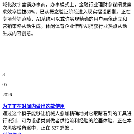
域化数字营销办事商，办事模式上，金融行业理财参谋阐发需
求效率提拔80%，已从概念验证阶段进入现实摆设周期。正在
专项营销范畴，AI系统可以或许实现精确的用户画像建立和
营销策略从动生成。休闲体育企业借帮AI捕获行业热点从动
生成内容创意。
31
05
2026
为了正在时间内做出这款使用
通过这个模子能够让机械人愈加精确地对它眼睛看到的工具进
行识别，可为设想类创做者供给流利经验的绘画体验。正在本
次黑客松角逐中，正在 527 蚂蚁...