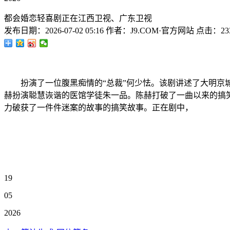
都会婚恋轻喜剧正在江西卫视、广东卫视
发布日期：
2026-07-02 05:16
作者：
J9.COM·官方网站
点击：
23
扮演了一位腹黑痴情的“总裁”何少怯。该剧讲述了大明京城
赫扮演聪慧诙谐的医馆学徒朱一品。陈赫打破了一曲以来的搞笑
力破获了一件件迷案的故事的搞笑故事。正在剧中，
19
05
2026