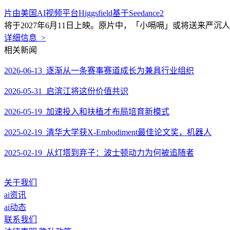
片由美国AI视频平台Higgsfield基于Seedance2
将于2027年6月11日上映。原片中，「小嗝嗝」或将送来严沉人生转
详细信息 >
相关新闻
2026-06-13 逐渐从一条赛事赛道成长为兼具行业组织
2026-05-31 启滨江将这份价值共识
2026-05-19 加速投入和扶植才布局培育新模式
2025-02-19 清华大学获X-Embodiment最佳论文奖，机器人
2025-02-19 从灯塔到弃子：波士顿动力为何被追随者
关于我们
ai资讯
ai动态
联系我们