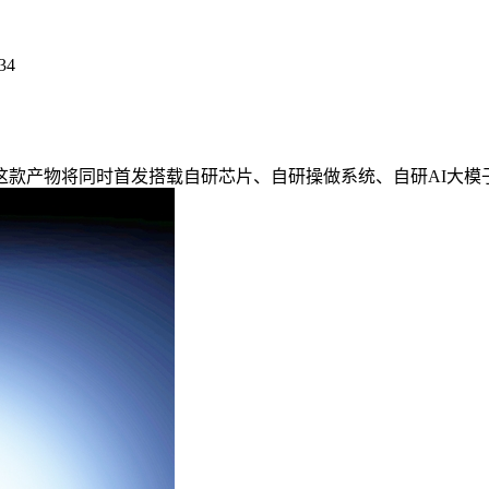
34
产物将同时首发搭载自研芯片、自研操做系统、自研AI大模