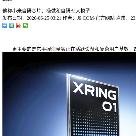
他称小米自研芯片、操做和自研AI大模子
发布日期：
2026-06-25 03:21
作者：
J9.COM·官方网站
点击：
23
更主要的是它手握海量实正在活跃设备和复杂用户基数，这款