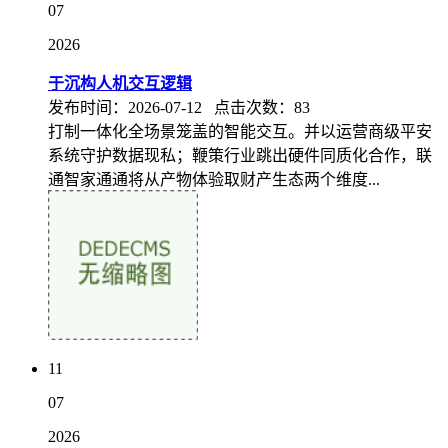
07
2026
于沉构人机交互逻辑
发布时间：2026-07-12 点击次数：83
打制一体化全场景笼盖的智能交互。并以运营商级平安
系统守护数据现私；鞭策行业跳出硬件同质化合作，联
通智家通通将从产物体验取财产生态两个维度...
11
07
2026