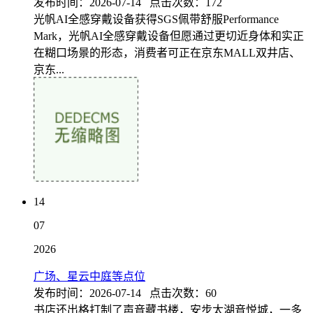
发布时间：2026-07-14 点击次数：172
光帆AI全感穿戴设备获得SGS佩带舒服Performance
Mark，光帆AI全感穿戴设备但愿通过更切近身体和实正
在糊口场景的形态，消费者可正在京东MALL双井店、
京东...
14
07
2026
广场、星云中庭等点位
发布时间：2026-07-14 点击次数：60
书店还出格打制了声音藏书楼，安步太湖音悦城，一多