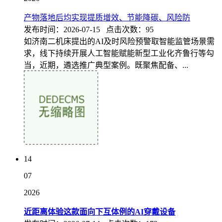
产物落地后均实现提质增效、节能降碳、风险防
发布时间：2026-07-15 点击次数：95
如济南二机床提出的AI及时风险预警取智能监管场景需
求，线下持续开展人工智能赋能新型工业化齐鲁行等勾
当，近期，遴选推广典型案例。既聚焦配备、...
14
07
2026
近距离体验这款面向下互体例的AI穿戴设备