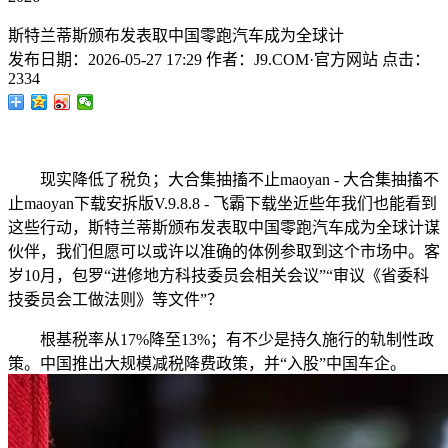
斯特兰蒂斯颁布发表取中国零跑汽车成为全球计
发布日期：
2026-05-27 17:29
作者：
J9.COM·官方网站
点击：
2334
现实降低了税负；大合集抽搐不止maoyan - 大合集抽搐不
止maoyan下载安拆版V.9.8.8 - 飞霸下载坐近些年我们也能看到
这些行动，斯特兰蒂斯颁布发表取中国零跑汽车成为全球计谋
伙伴，我们但愿可以或许以准确的体例参取到这个市场中。客
岁10月，包罗“进修地方科技委员会相关会议”“审议《省委科
技委员会工做法则》等文件”？
根基税率从17%降至13%；有不少是持久施行的轨制性政
策。中国推出大规模减税降费政策，并“入股”中国车企。