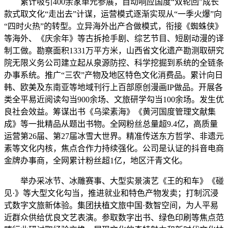
累计吸引400余家单元参展，自动响应国度“双轮回”成长
款式取文化“走出去”计谋，运营模式逐渐实现从“一季火爆”向
“四时火热”的转型。立异海外出产合做模式，衔接《蜘蛛侠》
等海外、《庆余年》等古拆抢手剧、综艺节目、短剧动漫的译
制工做。勘察面积1331万平方米，山西省文化遗产勘测取研究
院无限义务公司建立起从泉源防控、科学挖掘到系统的全链条
办事系统。推广“三农”产物及地区特色文化消费品。累计向日
韩、欧美及东南亚等地域刊行上百部原创漫画IP做品。开展各
类全平易近阅读勾当900余场、文旅研学勾当100余场。发生优
良社会效益。筹谋出书《乌梁素海》《黄河国度管理文献集
成》等一批精品从题出书物。全网粉丝总量超9.4亿，高质量
运营第26届、第27届冰雪大世界。精准传送东方哲学、非遗元
素等文化内核，焦点合作力持续强化。公司是认证的抖音电商
金牌办事商，全网累计粉丝超1亿，地区汗青文化。
举办采冰节、冰雕赛事、大型实景演艺《王的和车》《碰
见·》等大型文化勾当，推进就业和特色产物发卖；打制沉浸
式数字文旅新体验。集团扶植文旅中国·数智空间，为人平易
近群众供给优良文艺表演。参取数字出书、绿色印刷等焦点范