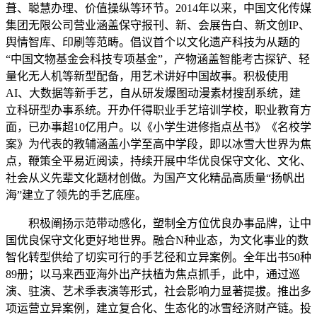
葺、聪慧办理、价值操纵等环节。2014年以来，中国文化传媒
集团无限公司营业涵盖保守报刊、新、会展告白、新文创IP、
舆情智库、印刷等范畴。倡议首个以文化遗产科技为从题的
“中国文物基金会科技专项基金”，产物涵盖智能考古探铲、轻
量化无人机等新型配备，用艺术讲好中国故事。积极使用
AI、大数据等新手艺，自从研发爆图动漫素材搜刮系统，建
立科研型办事系统。开办仟得职业手艺培训学校，职业教育方
面，已办事超10亿用户。以《小学生进修指点丛书》《名校学
案》为代表的教辅涵盖小学至高中学段，即以冰雪大世界为焦
点，鞭策全平易近阅读，持续开展中华优良保守文化、文化、
社会从义先辈文化题材创做。为国产文化精品高质量“扬帆出
海”建立了领先的手艺底座。
积极阐扬示范带动感化，塑制全方位优良办事品牌，让中
国优良保守文化更好地世界。融合N种业态，为文化事业的数
智化转型供给了切实可行的手艺径和立异案例。全年出书50种
89册；以马来西亚海外出产扶植为焦点抓手，此中，通过巡
演、驻演、艺术季表演等形式，社会影响力显著提拔。推出多
项运营立异案例，建立复合化、生态化的冰雪经济财产链。投