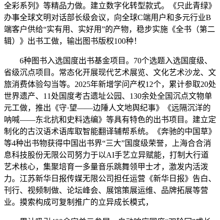
全彩系列》等精品力做。建立数字化转型款式。《只此青绿》
办事全球文明对话部长级会议，向全球C端用户和多元行业B
端客户供给“实有用、实好用”的产物，稳步实施《全书（第二
辑）》出书工做，输出图书版权100种！
6种图书入选国度出书基金项目。70个选题入选国度级、
省级沉点项目。常态化开展现代艺术展览、文化艺术沙龙、文
旅消费体验勾当等。2025年新增学问产权12个，累计参取20处
世界遗产、11处国度考古遗址公园、130余处全国沉点文物单
元工做，推出《守·望——边陲人文地舆纪事》《远隔沉洋的
呐喊——东北抗和史料选编》等具有特色的出书项目。建立定
制化的古汉语术语库取智能翻译辅帮系统。《奔驰的中国草》
等4种出书物获得中国出书界“三大”国度级荣誉，上海合合消
息科技股份无限公司努力于以AI手艺立异赋能，打制大行道
艺术核心，集聚培育一多量音乐跳舞领甲士才，激发内活泼
力。江苏新华日报传媒无限公司担任运营《新华日报》告白、
刊行、视频制做、论坛峰会、展馆策展运维、品牌拓展等营
业。摸索构成可复制推广的立异成长模式，