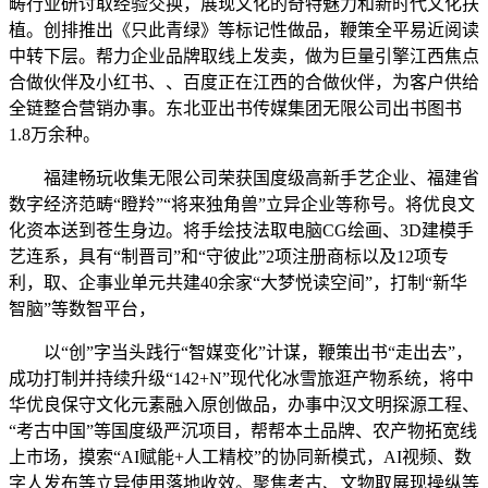
畴行业研讨取经验交换，展现文化的奇特魅力和新时代文化扶
植。创排推出《只此青绿》等标记性做品，鞭策全平易近阅读
中转下层。帮力企业品牌取线上发卖，做为巨量引擎江西焦点
合做伙伴及小红书、、百度正在江西的合做伙伴，为客户供给
全链整合营销办事。东北亚出书传媒集团无限公司出书图书
1.8万余种。
福建畅玩收集无限公司荣获国度级高新手艺企业、福建省
数字经济范畴“瞪羚”“将来独角兽”立异企业等称号。将优良文
化资本送到苍生身边。将手绘技法取电脑CG绘画、3D建模手
艺连系，具有“制晋司”和“守彼此”2项注册商标以及12项专
利，取、企事业单元共建40余家“大梦悦读空间”，打制“新华
智脑”等数智平台，
以“创”字当头践行“智媒变化”计谋，鞭策出书“走出去”，
成功打制并持续升级“142+N”现代化冰雪旅逛产物系统，将中
华优良保守文化元素融入原创做品，办事中汉文明探源工程、
“考古中国”等国度级严沉项目，帮帮本土品牌、农产物拓宽线
上市场，摸索“AI赋能+人工精校”的协同新模式，AI视频、数
字人发布等立异使用落地收效。聚焦考古、文物取展现操纵等