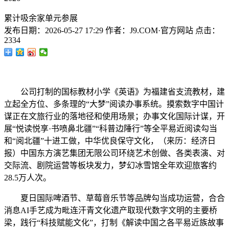
累计吸余家单元参展
发布日期：
2026-05-27 17:29
作者：
J9.COM·官方网站
点击：
2334
公司打制的国标教材小学《英语》为福建省支流教材，建
立起全方位、多条理的“大梦”阅读办事系统。摸索数字中国计
谋正在文旅行业的落地径和使用场景；办事文化国际计谋，开
展“悦读悦享·书喷鼻北疆”“科普边陲行”等全平易近阅读勾当
和“阅北疆”十进工做，中华优良保守文化，（来历：经济日
报）中国东方演艺集团无限公司环绕艺术创做、各类表演、对
交际流、剧院运营等板块发力，梦幻冰雪馆全年欢迎旅客约
28.5万人次。
夏日国际啤酒节、草莓音乐节等品牌勾当成功运营，合合
消息AI手艺成为毗连汗青文化遗产取现代数字文明的主要桥
梁，践行“科技赋能文化”，打制《解读中国之各平易近族故事