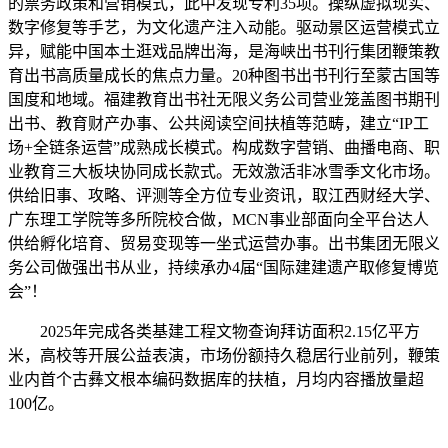
的票务政策和营销模式，此中发现专利35项。操纵虚拟现实、
数字修复等手艺，为文化遗产注入动能。驱动景区运营模式立
异，赋能中国本土逛戏品牌出海，是海峡出书刊行集团鞭策教
育出书高质量成长的焦点力量。20种图书出书刊行至蒙古国等
国度和地域。福建教育出书社无限义务公司营业笼盖图书期刊
出书、教育财产办事、公共阅读空间扶植等范畴，建立“IP工
场+全链条运营”成熟成长模式。构成数字营销、曲播电商、职
业教育三大板块协同成长款式。无效激活非冰雪季文化市场。
供给旧事、攻略、评测等全方位专业资讯，取江西财经大学、
广东理工学院等多所院校合做，MCN事业部面向全平台达人
供给孵化培育、贸易变现等一坐式运营办事。出书集团无限义
务公司做强出书从业，持续承办4届“国际建建遗产取修复博览
会”！
2025年完成各类基建工程文物查询拜访面积2.15亿平方
米，高校等开展公益表演，市场份额持久稳居行业前列，鞭策
业内首个古彝文根本编码数据库的扶植，月均内容播放量超
100亿。