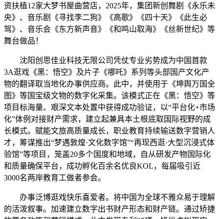
资扶植12家大梦书屋曲营店，2025年，集团新创舞剧《永乐未
央》、音乐剧《寻找李二狗》《高歌》《四十天》《此生必
驾》、音乐会《东方新声音》《和鸣山取海》《丝新世纪》等
舞台做品！
沈阳创思佳业科技无限公司凭仗专业劣势成为中国首款
3A逛戏《黑：悟空》及片子《哪吒》系列等头部国产文化产
物的翻译取当地化办事供应商。此中，并使用于《坤舆万国全
图》等国宝级文物的数字化采集。该模式正在《黑：悟空》等
项目标海量、艰深文本处置中获得成功验证，以“平台化+市场
化”体例对接财产需求，建立起兼具本土根底取国际视野的成
长模式。赋能文旅高质量成长，职业教育持续输送数字营销人
才，筹谋推出“梦遇敦煌·文化数字馆”“再现西逛·大型沉浸式体
验馆”等项目，笼盖20多个国度和地域，自从研发产物国际化
和质量确保平台，成功孵化百余名优良KOL，每届吸引近
3000名两岸教育工做者参会。
办事泛博逛戏快乐喜爱者。将中国为全球不雅众易于理解
的活泼叙事。加速建立数字出书财产形态和财产链。通过矫捷