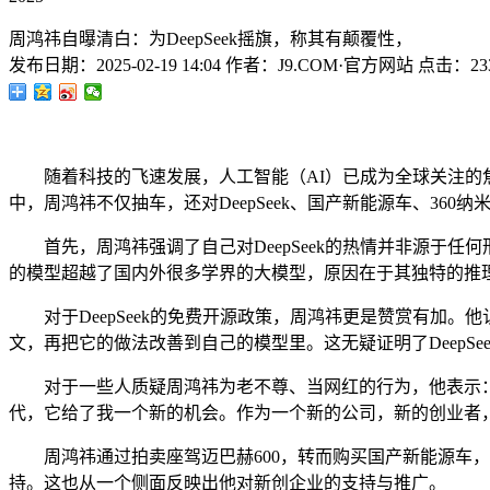
周鸿祎自曝清白：为DeepSeek摇旗，称其有颠覆性，
发布日期：
2025-02-19 14:04
作者：
J9.COM·官方网站
点击：
23
随着科技的飞速发展，人工智能（AI）已成为全球关注的焦
中，周鸿祎不仅抽车，还对DeepSeek、国产新能源车、360
首先，周鸿祎强调了自己对DeepSeek的热情并非源于任何
的模型超越了国内外很多学界的大模型，原因在于其独特的推
对于DeepSeek的免费开源政策，周鸿祎更是赞赏有加。他
文，再把它的做法改善到自己的模型里。这无疑证明了DeepSe
对于一些人质疑周鸿祎为老不尊、当网红的行为，他表示：“
代，它给了我一个新的机会。作为一个新的公司，新的创业者
周鸿祎通过拍卖座驾迈巴赫600，转而购买国产新能源车，
持。这也从一个侧面反映出他对新创企业的支持与推广。