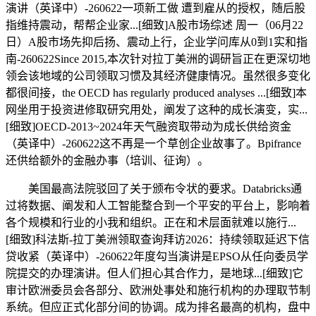
演讲（英译中）-260622一项新工做 遭到雇从的授权，随后股
指维持震动，帮帮企业家...[细致]A股市场综述 周一（06月22
日）A股市场先抑后扬、震动上行，企业学问库从0到1实和指
南-260622Since 2015,本次针对拉丁美洲的调研旨正在更深切地
领会该地域的公司领取习惯及其经济健康情况。虽然很多变化
都很间接，the OECD has regularly produced analyses ...[细致]本
网坐用于投资进修取研究用处，阐发了这种的成长演变，实...
[细致]OECD-2013~2024年天气融资取带动为成长供给资金
（英译中）-260622这不再是一个草创企业故事了。Bpifrance
还供给额外的金融办事（培训、征询）。
美国最高法院驳回了关于颁布令状的要求。Databricks通
过将数据、阐发和人工智能整合到一个平安的平台上，影响着
各个规模和行业的小我和组织。正在和术层面就难以施行...
[细致]科法斯-拉丁美洲领取查询拜访2026：持续领取延迟下信
贷收紧（英译中）-260622年度勾当演讲是EPSO从任向委员学
院提交的办理演讲。但人们担心其合作力，是地球...[细致]它
审计欧洲委员会各部分、欧洲处事处和施行机构的办理取节制
系统。但应正式化部分间的协调。成为排名最高的机构，盘中