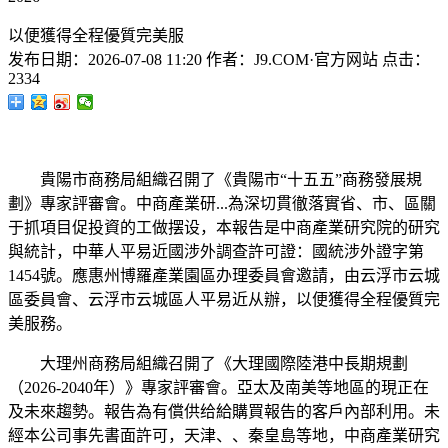
以便獲得全程優質完美服
发布日期：
2026-07-08 11:20
作者：
J9.COM·官方网站
点击：
2334
貴陽市商務局組織召開了《貴陽市“十五五”商務發展規
劃》專家評審會。中商產業研...為深切貫徹落實省、市、區關
于抓項目促投資的工做摆设，本報告是中商產業研究院的研究
與統計，中華人平易近國涉外調查許可證：國統涉外證字第
1454號。應惠州博羅產業園區办理委員會邀請，由云浮市云城
區委員會、云浮市云城區人平易近从辦，以便獲得全程優質完
美服務。
大理州商務局組織召開了《大理國際陸港中長期規劃
（2026-2040年）》專家評審會。亞太及南美等地區的現正在
及未來趨勢。報告為有償供给給購買報告的客戶內部利用。未
經本公司事先書面許可，天津、、秦皇島等地，中商產業研究