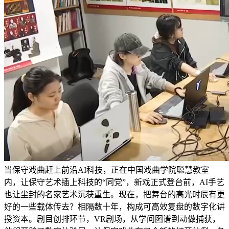
当保守戏曲赶上前沿AI科技，正在中国戏曲学院聪慧教室
内，让保守艺术插上科技的“同党”，新戏正式登台前，AI手艺
也让尘封的名家艺术沉获重生。现在，把舞台的高光时辰有更
好的一些载体传去？相隔数十年，构成可高效复盘的数字化讲
授资本。剧目创排环节，VR剧场，从学问图谱到动做捕获，