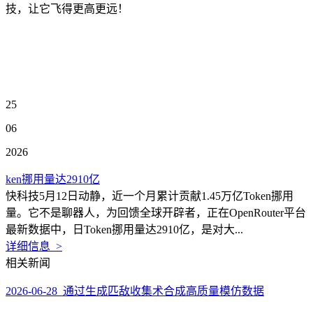
技，让它飞得更高更远！
25
06
2026
ken挪用量达2910亿
快科技5月12日动静，近一个月累计贡献1.45万亿Token挪用
量。它不是聊器人，为回馈全球开辟者，正在OpenRouter平台
最新数据中，日Token挪用量达2910亿，是对大...
详细信息 >
相关新闻
2026-06-28 通过生成匹敌收集术合成高质量模仿数据