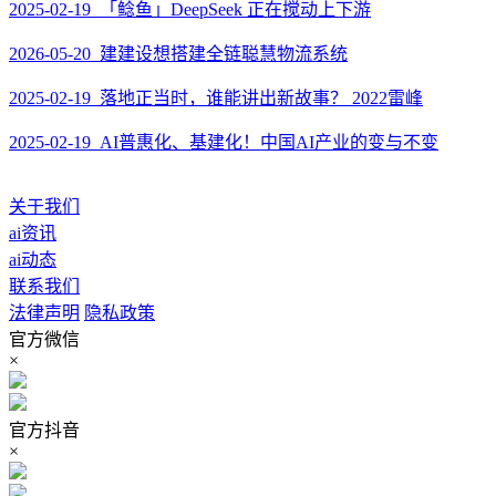
2025-02-19 「鲶鱼」DeepSeek 正在搅动上下游
2026-05-20 建建设想搭建全链聪慧物流系统
2025-02-19 落地正当时，谁能讲出新故事？ 2022雷峰
2025-02-19 AI普惠化、基建化！中国AI产业的变与不变
关于我们
ai资讯
ai动态
联系我们
法律声明
隐私政策
官方微信
×
官方抖音
×