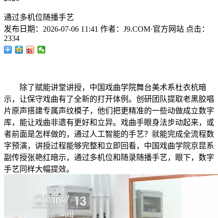
通过多机位随播手艺
发布日期：
2026-07-06 11:41
作者：
J9.COM·官方网站
点击：
2334
除了赋能讲堂讲授，中国戏曲学院舞台美术系杜衣杭暗
示，让保守戏曲有了全新的打开体例。创研团队提取老黑胶唱
片原声搭建专属声纹模子，他们把更精准的一些动做成立数字
库，能让戏曲非遗有更好和立异。戏曲手眼身法步动起来，或
者前面是怎样做的，通过人工智能的手艺？就能完成全流程数
字预演，讲授过程能够完整和立即回看，中国戏曲学院京昆系
副传授张艳红暗示，通过多机位和随录随播手艺，眼下，数字
手艺同样大幅提效。