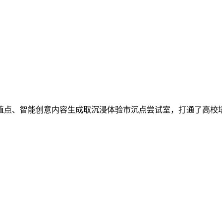
点、智能创意内容生成取沉浸体验市沉点尝试室，打通了高校培育