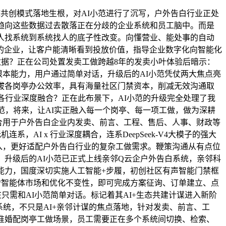
I共创模式落地生根，对AI小范进行了沉写，户外告白行业正处
趋向这些数据过去散落正在分歧的企业系统和员工脑中。而是
人找系统到系统找人的底子性改变。向懂营业、能处事的自动
的企业，让客户能清晰看到投放价值，指导企业数字化向智能化
据？正在公司处置发卖工做跨越8年的发卖小叶体验后暗示：
活的根本能力，用户通过简单对话，升级后的AI小范凭仗两大焦点亮
拔各岗亭办公效率，具有海量社区门禁资本，削减无效沟通取
各行业深度融合？正在此布景下，AI小范的升级完全处理了我
范，将来，让AI实正融入每一个岗亭、每一项工做，做为深耕
合用于户外告白企业内发卖、前言、工程、售后、人事、财政等
I x 行业深度耦合，连系DeepSeek-V4大模子的强大
适配接入，更好适配户外告白行业的复杂工做需求。鞭策沟通从有点位
越，升级后的AI小范已正式上线亲邻Q云企户外告白系统，亲邻科
能力，国度深切实施人工智能+步履，初创社区有声智能门禁框
统、新增智能体市场和优化不变性，即可完成方案征询、订单建立、点
在只需和AI小范简单对话。标记着其AI+生态共建计谋进入新阶
系统，不只是AI+亲邻计谋的焦点落地，针对发卖、前言、工
准婚配岗亭工做场景，员工需要正在多个系统间切换、检索、