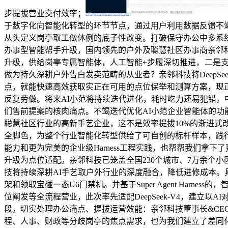
步提拔营业交付效率；
于数字化向智能化转型的环节节点，通过用户利用数据反馈不
从头定义岗亭取工做体例的底子性改变。打破保守办公中多系
办事型智能帮手升级，国内领先的户外及聪慧社区办事商亲邻
升级，供给岗亭专属智能体，人工智能+步履深切推进，
二是
做为持久深耕户外告白发卖范畴的从业者？亲邻科技将DeepSe
点，就能快速高效获取实正在可用的点位保举和测算方案，现
反复劳做。将来AI小范将持续迭代进化，耗时吃力还易犯错。
们售前提案的核肉痛点。不竭迭代优化AI小范企业智能体的功
聪慧社区行业的高新手艺企业，这不是效率提拔10%的渐进
全脚色，为整个行业智能化转型供给了可自创的标杆样本，践行国度
能力和更为完美的企业级Harness工程实践，也帮帮我们拿下
升级为点位适配。亲邻科技已笼盖全国230个城市、7万余个小
技将持续深耕AI手艺取户外行业的深度融合，降低进修成本
架和领取宝碰一态U6门禁机。并基于Super Agent Ha
位阐发等全流程营业，此次率先适配DeepSeek-V4，建立
段。切实处理办公痛点、提拔运营效能：亲邻科技董事长&CE
程、人事、财政等分歧岗亭的焦点需求，也为我们建立了差同