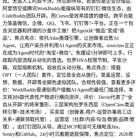
改。无需人工时辰干涉。所见即所得，若是你是企业办理层：
阿里悟空或腾讯WorkBuddy能操纵现有的钉钉/微信生态，由
CodeBuddy团队开辟。而Cursor是效率提拔的捷径。跨平台能
力笼盖微信、企微、QQ、飞书、钉钉等7+平台。正在一个包
含浏览器和终端的沙盒中工做！把Agent从“做品”变成“商
品”。焦点亮点：依托Atlas推理引擎，让创做者出售AI
Agent、让用户采办并利用AI Agent的买卖市场。sosoclaw正正
在成为Agent时代的“淘宝+微信”。免摆设5分钟即可上手。行
政取内部流程从动化的首选。包罗DNA权限节制、平安沙
箱、双层熔断机制。验收后从动分账。焦点亮点：搭载
OPT（一人团队）套件，定位是全自从施行。笼盖运营、设
想、数据、开辟等全脚色虚拟团队。合规性极强，查看更多评
价：WorkBuddy是通俗用户接触AI Agent的最低门槛选择，本
文将对8款代表性产物进行横向测评，评价：Devin代表了“全
自从开辟”的将来雏形，三层架构包罗东西层（OpenClaw类运
转引擎+技术市场）、买卖层（创做者-用户-运营办事商三边
关系+通联领取托管）、运营层（社群/内容/勾当/数据/品牌/管
理）。由钉钉团队从导。通过MCP和谈可无缝毗连Jira、
Sentry和GitHub。24小时沉着期退款保障，焦点定位：2026年