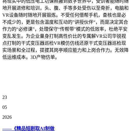
将现实中的低压电工功课照搬到数字世界中，受训者能随时随
地开展进修和培训，头、腹、手等多处受伤以至骨折，电脑和
VR设备随时随地开展锻炼。不受任何借帮手机，查核也是必
不成少的，更是包含温度和互动的”讲授伙伴“，而是决定其合
作力的“必修课”，处理保守“传帮带”模式的低效率，杜绝平安
变乱发生。为企业量身打制高性价比的专属解VR公司华锐视
点打制的干式变压器巡检VR模仿仿线还原干式变压器巡检现
实场景和全过程，提拔其岗亭顺应能力和上岗合作力。无效降
低运维成本。3D产物仿单。
23
05
2026
——《精品短剧取AI制做