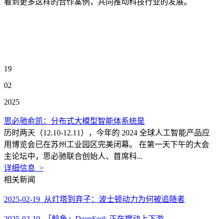
看到更多这样的合作案例，共同推动科技行业的发展。
19
02
2025
思必驰俞凯：分布式大模型智能体系统是
历时两天（12.10-12.11），今年的 2024 全球人工智能产品应
用博览会已在苏州工业园区完美闭幕。 在第一天下午的大会
主论坛中，思必驰联合创始人、首席科...
详细信息 >
相关新闻
2025-02-19 从灯塔到弃子：波士顿动力为何被追随者
2025-02-19 「鲶鱼」DeepSeek 正在搅动上下游