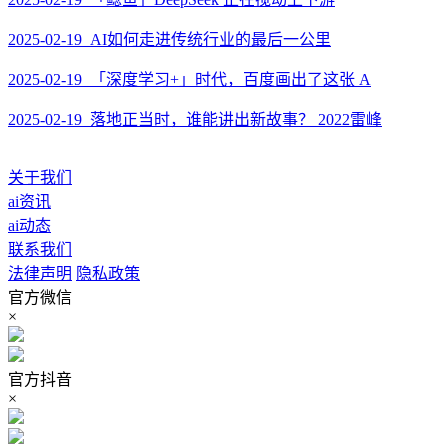
2025-02-19 AI如何走进传统行业的最后一公里
2025-02-19 「深度学习+」时代，百度画出了这张 A
2025-02-19 落地正当时，谁能讲出新故事？ 2022雷峰
关于我们
ai资讯
ai动态
联系我们
法律声明
隐私政策
官方微信
×
官方抖音
×