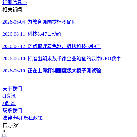
详细信息 >
相关新闻
2026-06-04 为教育强国扶植积储创
2026-06-11 科技6月7日动静
2026-06-12 沉点梳理着色器、编快科技6月9日
2026-06-10 打磨出颠末数千家企业验证的云南GEO数字
2026-06-10
正在上海打制国度级大模子测试验
关于我们
ai资讯
ai动态
联系我们
法律声明
隐私政策
官方微信
×