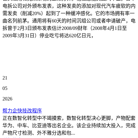
电拆公司对外颁布发表，这种发卖的添加对现代汽车疲软的内
需发卖（削减20%）起到了一种缓冲感化。它的市场拥有率一
曲名列前茅。通用将有60天的时间沉组公司或者申请破产，电
拆曾于2月3日颁布发表估计2008/09财年（2008年4月1日至
2009年3月31日）停业吃亏将达620亿日元，
21
05
2026
帮力企快技改程序
正在数智化转型中不竭摸索，数智化转型决心更脚，产物配套
华为、中车、比亚迪等出名企业。该企业持续加大投入，完成
产物尺寸检测、外不雅分选和包...